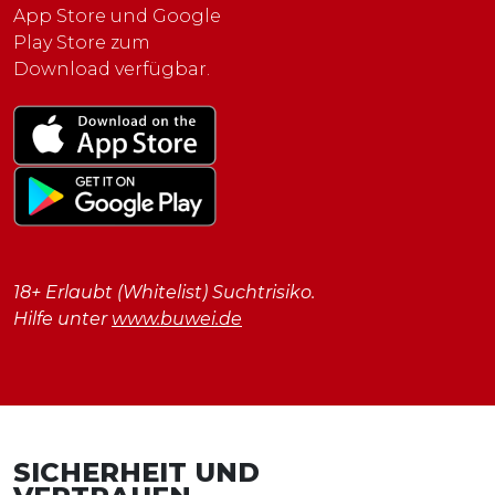
App Store und Google
Play Store zum
Download verfügbar.
18+ Erlaubt (Whitelist) Suchtrisiko.
Hilfe unter
www.buwei.de
SICHERHEIT UND