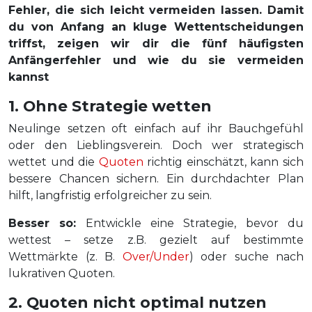
Fehler, die sich leicht vermeiden lassen. Damit
du von Anfang an kluge Wettentscheidungen
triffst, zeigen wir dir die fünf häufigsten
Anfängerfehler und wie du sie vermeiden
kannst
1. Ohne Strategie wetten
Neulinge setzen oft einfach auf ihr Bauchgefühl
oder den Lieblingsverein. Doch wer strategisch
wettet und die
Quoten
richtig einschätzt, kann sich
bessere Chancen sichern. Ein durchdachter Plan
hilft, langfristig erfolgreicher zu sein.
Besser so:
Entwickle eine Strategie, bevor du
wettest – setze z.B. gezielt auf bestimmte
Wettmärkte (z. B.
Over/Under
) oder suche nach
lukrativen Quoten.
2. Quoten nicht optimal nutzen