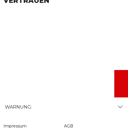
VERTRAUEN
WARNUNG:
Impressum
AGB