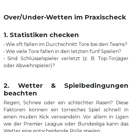
Over/Under-Wetten im Praxischeck
1. Statistiken checken
• Wie oft fallen im Durchschnitt Tore bei den Teams?
• Wie viele Tore fallen in den letzten fünf Spielen?
• Sind Schlüsselspieler verletzt (z. B. Top-Torjäger
oder Abwehrspieler)?
2. Wetter & Spielbedingungen
beachten
Regen, Schnee oder ein schlechter Rasen? Diese
Faktoren können ein torreiches Spiel schnell in
einen müden Kick verwandeln. Vor allem in Ligen
wie der Premier League oder Bundesliga kann das
Wetter eine entscheidende Rolle spielen.