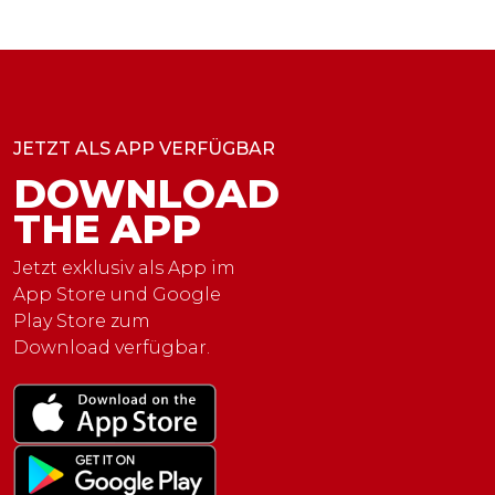
JETZT ALS APP VERFÜGBAR
DOWNLOAD
THE APP
Jetzt exklusiv als App im
App Store und Google
Play Store zum
Download verfügbar.