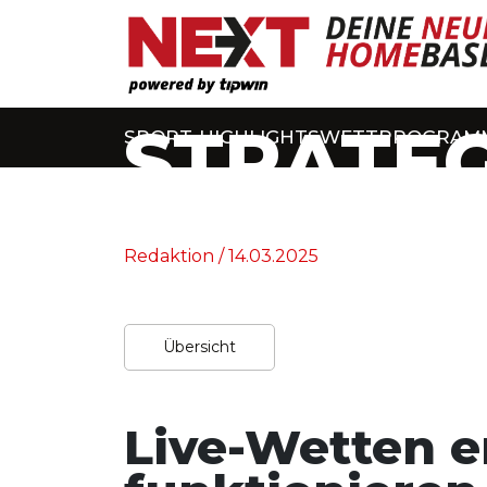
STRATE
SPORT-HIGHLIGHTS
WETTPROGRAM
Home
/
Wett-Tipps
/
Live-Wetten erklärt: S
Redaktion / 14.03.2025
Übersicht
Live-Wetten er