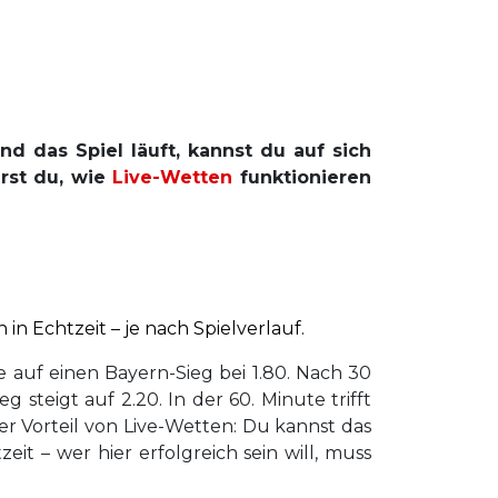
 das Spiel läuft, kannst du auf sich
hrst du, wie
Live-Wetten
funktionieren
in Echtzeit – je nach Spielverlauf.
 auf einen Bayern-Sieg bei 1.80. Nach 30
 steigt auf 2.20. In der 60. Minute trifft
er Vorteil von Live-Wetten: Du kannst das
it – wer hier erfolgreich sein will, muss