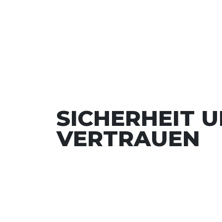
18+ Erlaubt (Whitelist) Suchtrisiko.
Hilfe unter
www.buwei.de
SICHERHEIT 
VERTRAUEN