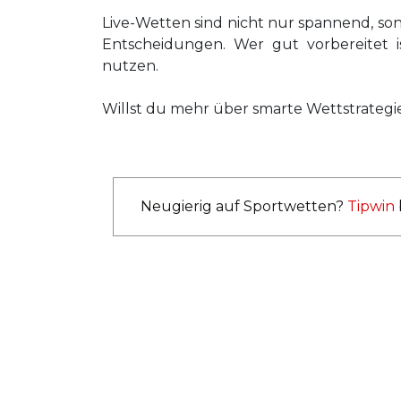
Live-Wetten sind nicht nur spannend, so
Entscheidungen. Wer gut vorbereitet i
nutzen.
Willst du mehr über smarte Wettstrateg
Neugierig auf Sportwetten?
Tipwin