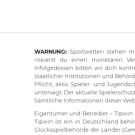
WARNUNG:
Sportwetten stehen mi
riskierst du einen monetären Ve
Infolgedessen bitten wir dich kontro
staatlicher Institutionen und Behö
Pflicht, aktiv Spieler- und Jugends
untersagt. Der aktuelle Spielerschut
Sämtliche Informationen dieser We
Eigentümer und Betreiber – Tipwin L
Tipwin ist ein in Deutschland behö
Glücksspielbehörde der Länder (Gem