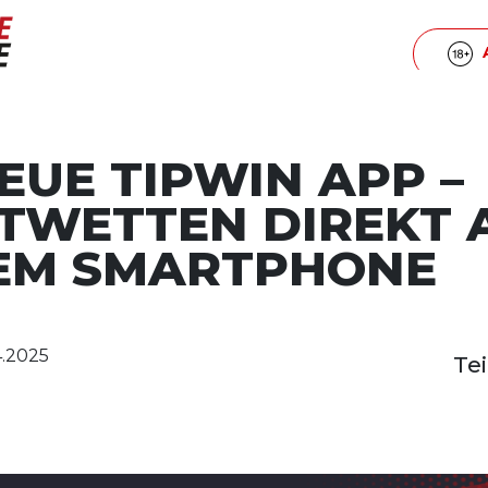
M
TIPPS/STRATEGIEN
COMMUNITY
WILLKOMMENS
EUE TIPWIN APP –
wetten direkt auf deinem Smartphone
TWETTEN DIREKT 
EM SMARTPHONE
4.2025
Tei