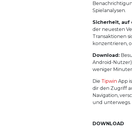
Benachrichtigun
Spielanalysen.
Sicherheit, auf
der neuesten Ve
Transaktionen s
konzentrieren, 
Download:
Besu
Android-Nutzer),
weniger Minuten
Die
Tipwin
App i
dir den Zugriff 
Navigation, ver
und unterwegs. D
DOWNLOAD