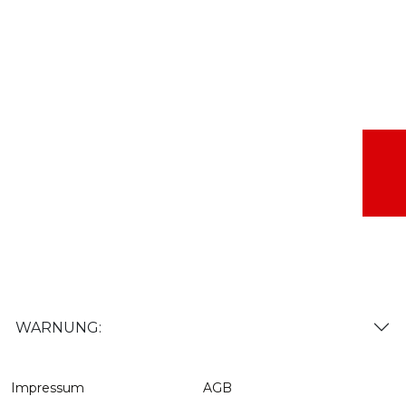
WARNUNG:
Impressum
AGB