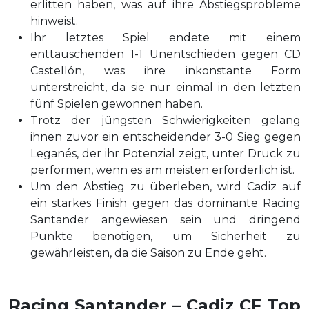
erlitten haben, was auf ihre Abstiegsprobleme
hinweist.
Ihr letztes Spiel endete mit einem
enttäuschenden 1-1 Unentschieden gegen CD
Castellón, was ihre inkonstante Form
unterstreicht, da sie nur einmal in den letzten
fünf Spielen gewonnen haben.
Trotz der jüngsten Schwierigkeiten gelang
ihnen zuvor ein entscheidender 3-0 Sieg gegen
Leganés, der ihr Potenzial zeigt, unter Druck zu
performen, wenn es am meisten erforderlich ist.
Um den Abstieg zu überleben, wird Cadiz auf
ein starkes Finish gegen das dominante Racing
Santander angewiesen sein und dringend
Punkte benötigen, um Sicherheit zu
gewährleisten, da die Saison zu Ende geht.
Racing Santander – Cadiz CF Top