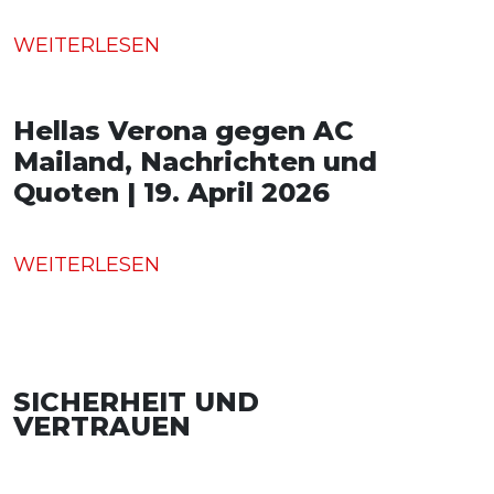
WEITERLESEN
Hellas Verona gegen AC
Mailand, Nachrichten und
Quoten | 19. April 2026
WEITERLESEN
SICHERHEIT UND
VERTRAUEN