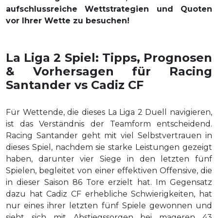
aufschlussreiche Wettstrategien und Quoten
vor Ihrer Wette zu besuchen!
La Liga 2 Spiel: Tipps, Prognosen
& Vorhersagen für Racing
Santander vs Cadiz CF
Für Wettende, die dieses La Liga 2 Duell navigieren,
ist das Verständnis der Teamform entscheidend.
Racing Santander geht mit viel Selbstvertrauen in
dieses Spiel, nachdem sie starke Leistungen gezeigt
haben, darunter vier Siege in den letzten fünf
Spielen, begleitet von einer effektiven Offensive, die
in dieser Saison 86 Tore erzielt hat. Im Gegensatz
dazu hat Cadiz CF erhebliche Schwierigkeiten, hat
nur eines ihrer letzten fünf Spiele gewonnen und
sieht sich mit Abstiegssorgen bei mageren 43