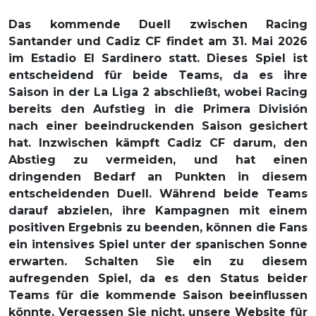
Das kommende Duell zwischen Racing
Santander und Cadiz CF findet am 31. Mai 2026
im Estadio El Sardinero statt. Dieses Spiel ist
entscheidend für beide Teams, da es ihre
Saison in der La Liga 2 abschließt, wobei Racing
bereits den Aufstieg in die Primera División
nach einer beeindruckenden Saison gesichert
hat. Inzwischen kämpft Cadiz CF darum, den
Abstieg zu vermeiden, und hat einen
dringenden Bedarf an Punkten in diesem
entscheidenden Duell. Während beide Teams
darauf abzielen, ihre Kampagnen mit einem
positiven Ergebnis zu beenden, können die Fans
ein intensives Spiel unter der spanischen Sonne
erwarten. Schalten Sie ein zu diesem
aufregenden Spiel, da es den Status beider
Teams für die kommende Saison beeinflussen
könnte. Vergessen Sie nicht, unsere Website für