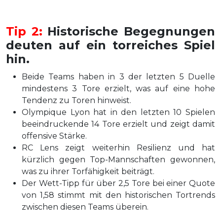
Tip 2:
Historische Begegnungen
deuten auf ein torreiches Spiel
hin.
Beide Teams haben in 3 der letzten 5 Duelle
mindestens 3 Tore erzielt, was auf eine hohe
Tendenz zu Toren hinweist.
Olympique Lyon hat in den letzten 10 Spielen
beeindruckende 14 Tore erzielt und zeigt damit
offensive Stärke.
RC Lens zeigt weiterhin Resilienz und hat
kürzlich gegen Top-Mannschaften gewonnen,
was zu ihrer Torfähigkeit beiträgt.
Der Wett-Tipp für über 2,5 Tore bei einer Quote
von 1,58 stimmt mit den historischen Tortrends
zwischen diesen Teams überein.