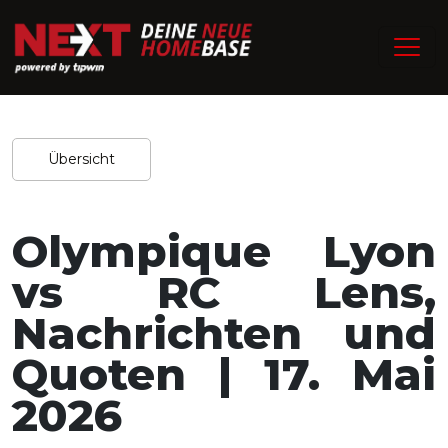
/
Home
Experten-Tipps
Redaktion / 16.05.2026
Teilen
Übersicht
Olympique Lyon
vs RC Lens,
Nachrichten und
Quoten | 17. Mai
2026