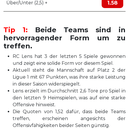
1.58
Über/Unter (2,5) +
Tip 1:
Beide Teams sind in
hervorragender Form um zu
treffen.
RC Lens hat 3 der letzten 5 Spiele gewonnen
und zeigt eine solide Form vor diesem Spiel.
Aktuell steht die Mannschaft auf Platz 2 der
Ligue 1 mit 67 Punkten, was ihre starke Leistung
in dieser Saison widerspiegelt.
Lens erzielt im Durchschnitt 2,6 Tore pro Spiel in
den letzten 9 Heimspielen, was auf eine starke
Offensive hinweist.
Die Quoten von 1,52 dafür, dass beide Teams
treffen, erscheinen angesichts der
Offensivfähigkeiten beider Seiten günstig.