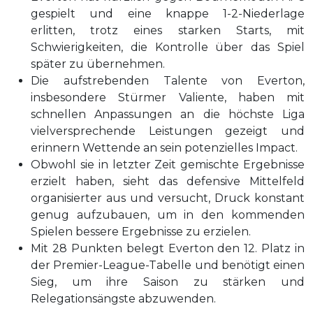
gespielt und eine knappe 1-2-Niederlage
erlitten, trotz eines starken Starts, mit
Schwierigkeiten, die Kontrolle über das Spiel
später zu übernehmen.
Die aufstrebenden Talente von Everton,
insbesondere Stürmer Valiente, haben mit
schnellen Anpassungen an die höchste Liga
vielversprechende Leistungen gezeigt und
erinnern Wettende an sein potenzielles Impact.
Obwohl sie in letzter Zeit gemischte Ergebnisse
erzielt haben, sieht das defensive Mittelfeld
organisierter aus und versucht, Druck konstant
genug aufzubauen, um in den kommenden
Spielen bessere Ergebnisse zu erzielen.
Mit 28 Punkten belegt Everton den 12. Platz in
der Premier-League-Tabelle und benötigt einen
Sieg, um ihre Saison zu stärken und
Relegationsängste abzuwenden.