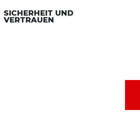
SICHERHEIT UND
VERTRAUEN