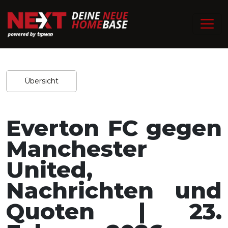
/
Home
Experten-Tipps
Redaktion / 21.02.2026
Teilen
Übersicht
Everton FC gegen
Manchester
United,
Nachrichten und
Quoten | 23.