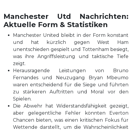
Manchester Utd Nachrichten:
Aktuelle Form & Statistiken
Manchester United bleibt in der Form konstant
und hat kürzlich gegen West Ham
unentschieden gespielt und Tottenham besiegt,
was ihre Angriffsleistung und taktische Tiefe
zeigt.
Herausragende Leistungen von Bruno
Fernandes und Neuzugang Bryan Mbeumo
waren entscheidend für die Siege und führten
zu stärkeren Auftritten und Moral vor den
Spielen.
Die Abwehr hat Widerstandsfähigkeit gezeigt,
aber gelegentliche Fehler könnten Everton
Chancen bieten, was einen kritischen Fokus für
Wettende darstellt, um die Wahrscheinlichkeit