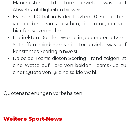
Manchester Utd Tore erzielt, was auf
Abwehranfälligkeiten hinweist.
Everton FC hat in 6 der letzten 10 Spiele Tore
von beiden Teams gesehen, ein Trend, der sich
hier fortsetzen sollte.
In direkten Duellen wurde in jedem der letzten
5 Treffen mindestens ein Tor erzielt, was auf
konstantes Scoring hinweist.
Da beide Teams diesen Scoring-Trend zeigen, ist
eine Wette auf Tore von beiden Teams? Ja zu
einer Quote von 1,6 eine solide Wahl.
Quotenänderungen vorbehalten
Weitere Sport-News