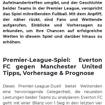
Aufeinandertreffen umgibt, und der Geschichte
beider Teams in der Premier League, verspricht
das Spiel mitreißenden Fußball. Mit dem Anpfiff,
der näher rückt, sind Fans und Wettende
aufgerufen, Einblicke und Vorhersagen zu
erkunden, um ihre Chancen auf erfolgreiche
Wetten in diesem Spiel und darüber hinaus zu
erhöhen.
Premier-League-Spiel: Everton
FC gegen Manchester United
Tipps, Vorhersage & Prognose
Dieses Premier-League-Duell bietet Wettenden
eine hervorragende Gelegenheit, die neuesten
Leistungen beider Teams zu analysieren. Everton FC
geht mit einer Bilanz von 1 Sieg in den letzten vier