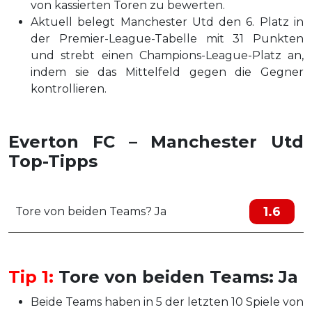
von kassierten Toren zu bewerten.
Aktuell belegt Manchester Utd den 6. Platz in
der Premier-League-Tabelle mit 31 Punkten
und strebt einen Champions-League-Platz an,
indem sie das Mittelfeld gegen die Gegner
kontrollieren.
Everton FC – Manchester Utd
Top-Tipps
1.6
Tore von beiden Teams? Ja
Tip 1:
Tore von beiden Teams: Ja
Beide Teams haben in 5 der letzten 10 Spiele von