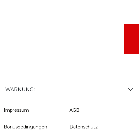
WARNUNG:
Impressum
AGB
Bonusbedingungen
Datenschutz