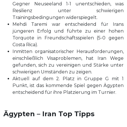
Gegner Neuseeland 1-1 unentschieden, was
Resilienz unter schwierigen
Trainingsbedingungen widerspiegelt.
Mehdi Taremi war entscheidend für Irans
jüngeren Erfolg und führte zu einer hohen
Torquote in Freundschaftsspielen (5-0 gegen
Costa Rica).
Inmitten organisatorischer Herausforderungen,
einschließlich Visaproblemen, hat Iran Wege
gefunden, sich zu vereinigen und Stärke unter
schwierigen Umständen zu zeigen.
Aktuell auf dem 2. Platz in Gruppe G mit 1
Punkt, ist das kommende Spiel gegen Ägypten
entscheidend für ihre Platzierung im Turnier.
Ägypten – Iran Top Tipps