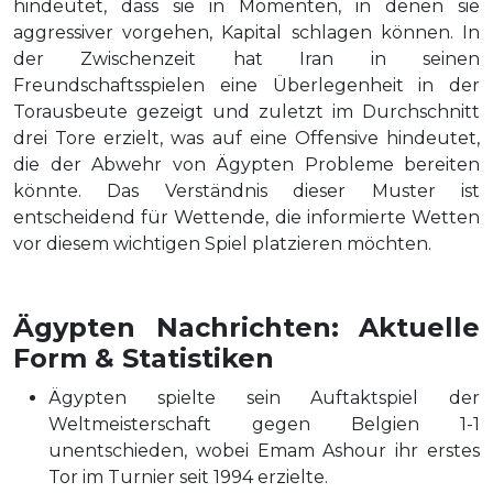
hindeutet, dass sie in Momenten, in denen sie
aggressiver vorgehen, Kapital schlagen können. In
der Zwischenzeit hat Iran in seinen
Freundschaftsspielen eine Überlegenheit in der
Torausbeute gezeigt und zuletzt im Durchschnitt
drei Tore erzielt, was auf eine Offensive hindeutet,
die der Abwehr von Ägypten Probleme bereiten
könnte. Das Verständnis dieser Muster ist
entscheidend für Wettende, die informierte Wetten
vor diesem wichtigen Spiel platzieren möchten.
Ägypten Nachrichten: Aktuelle
Form & Statistiken
Ägypten spielte sein Auftaktspiel der
Weltmeisterschaft gegen Belgien 1-1
unentschieden, wobei Emam Ashour ihr erstes
Tor im Turnier seit 1994 erzielte.