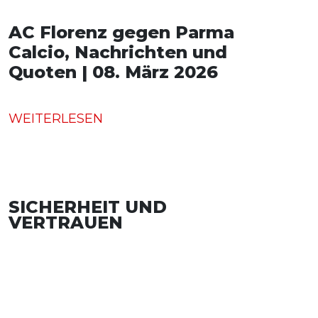
AC Florenz gegen Parma
Calcio, Nachrichten und
Quoten | 08. März 2026
WEITERLESEN
SICHERHEIT UND
VERTRAUEN