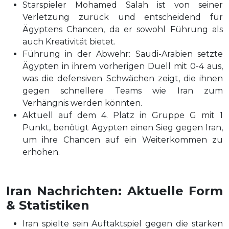
Starspieler Mohamed Salah ist von seiner
Verletzung zurück und entscheidend für
Ägyptens Chancen, da er sowohl Führung als
auch Kreativität bietet.
Führung in der Abwehr: Saudi-Arabien setzte
Ägypten in ihrem vorherigen Duell mit 0-4 aus,
was die defensiven Schwächen zeigt, die ihnen
gegen schnellere Teams wie Iran zum
Verhängnis werden könnten.
Aktuell auf dem 4. Platz in Gruppe G mit 1
Punkt, benötigt Ägypten einen Sieg gegen Iran,
um ihre Chancen auf ein Weiterkommen zu
erhöhen.
Iran Nachrichten: Aktuelle Form
& Statistiken
Iran spielte sein Auftaktspiel gegen die starken