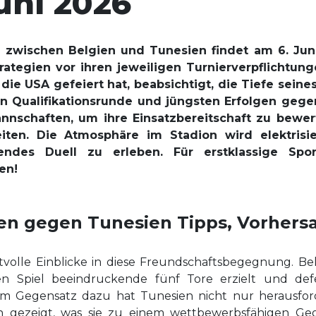
uni 2026
el zwischen Belgien und Tunesien findet am 6. Jun
rategien vor ihren jeweiligen Turnierverpflichtung
ie USA gefeiert hat, beabsichtigt, die Tiefe sein
en Qualifikationsrunde und jüngsten Erfolgen gegen
Mannschaften, um ihre Einsatzbereitschaft zu bew
iten. Die Atmosphäre im Stadion wird elektrisi
s Duell zu erleben. Für erstklassige Sport
en!
ien gegen Tunesien Tipps, Vorher
volle Einblicke in diese Freundschaftsbegegnung. Bel
ten Spiel beeindruckende fünf Tore erzielt und def
 Gegensatz dazu hat Tunesien nicht nur herausford
en gezeigt, was sie zu einem wettbewerbsfähigen G