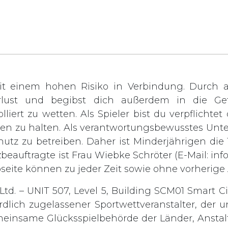
t einem hohen Risiko in Verbindung. Durch ak
rlust und begibst dich außerdem in die Gef
lliert zu wetten. Als Spieler bist du verpflichte
rden zu halten. Als verantwortungsbewusstes Unt
chutz zu betreiben. Daher ist Minderjährigen di
zbeauftragte ist Frau Wiebke Schröter (E-Mail:
inf
bseite können zu jeder Zeit sowie ohne vorheri
td. – UNIT 507, Level 5, Building SCM01 Smart Ci
rdlich zugelassener Sportwettveranstalter, der
einsame Glücksspielbehörde der Länder, Anstalt