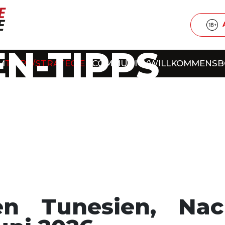
N-TIPPS
M
TIPPS/STRATEGIEN
COMMUNITY
WILLKOMMENS
en Tunesien, Nac