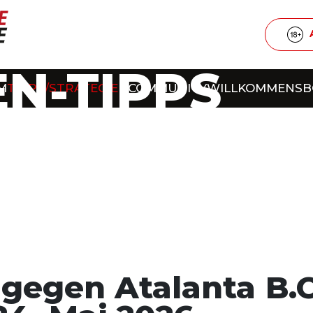
N-TIPPS
M
TIPPS/STRATEGIEN
COMMUNITY
WILLKOMMENS
 gegen Atalanta B.C