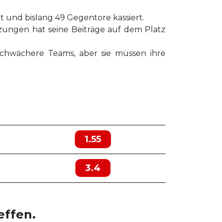
t und bislang 49 Gegentore kassiert.
tzungen hat seine Beiträge auf dem Platz
 schwächere Teams, aber sie müssen ihre
1.55
3.4
effen.