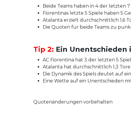
Beide Teams haben in 4 der letzten 7 
Fiorentinas letzte 5 Spiele haben 5 
Atalanta erzielt durchschnittlich 1,6 T
Die Quoten für beide Teams zu punkten
Tip 2:
Ein Unentschieden i
AC Fiorentina hat 3 der letzten 5 Spi
Atalanta hat durchschnittlich 1,3 Tore
Die Dynamik des Spiels deutet auf e
Eine Wette auf ein Unentschieden mi
Quotenänderungen vorbehalten