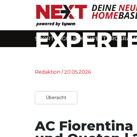
EXPERTE
SPORT-HIGHLIGHTS
WETTPROGRAM
Home
/
Experten-Tipps
Redaktion / 20.05.2026
Übersicht
AC Fiorentina