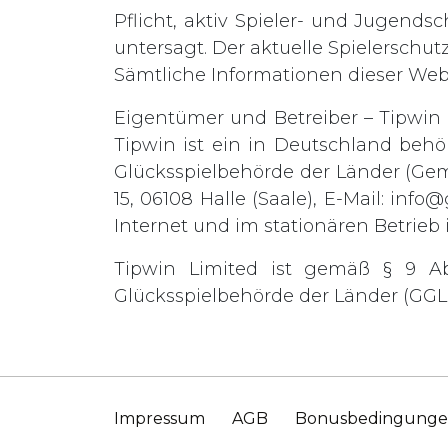
Pflicht, aktiv Spieler- und Jugends
untersagt. Der aktuelle Spielerschut
Sämtliche Informationen dieser We
Eigentümer und Betreiber – Tipwin L
Tipwin ist ein in Deutschland behö
Glücksspielbehörde der Länder (Gem
15, 06108 Halle (Saale), E-Mail:
info@
Internet und im stationären Betrieb i
Tipwin Limited ist gemäß § 9 A
Glücksspielbehörde der Länder (GGL) 
Impressum
AGB
Bonusbedingung