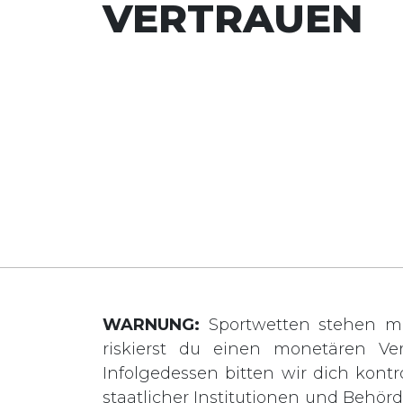
VERTRAUEN
WARNUNG:
Sportwetten stehen mi
riskierst du einen monetären Ve
Infolgedessen bitten wir dich kontro
staatlicher Institutionen und Behö