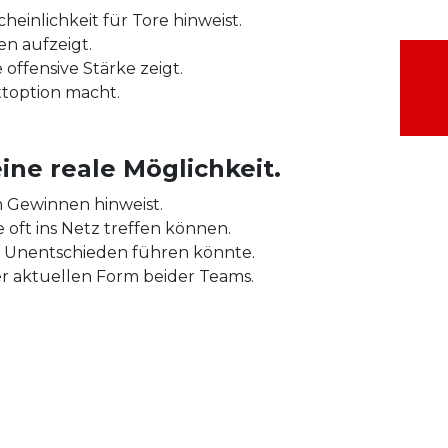
heinlichkeit für Tore hinweist.
en aufzeigt.
 offensive Stärke zeigt.
ttoption macht.
ine reale Möglichkeit.
m Gewinnen hinweist.
e oft ins Netz treffen können.
en Unentschieden führen könnte.
er aktuellen Form beider Teams.