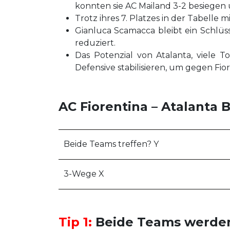
konnten sie AC Mailand 3-2 besiegen 
Trotz ihres 7. Platzes in der Tabelle
Gianluca Scamacca bleibt ein Schlüs
reduziert.
Das Potenzial von Atalanta, viele 
Defensive stabilisieren, um gegen Fi
AC Fiorentina – Atalanta B
Beide Teams treffen? Y
3-Wege X
Tip 1:
Beide Teams werden 