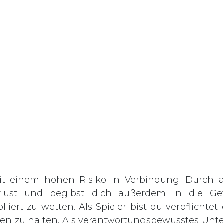
t einem hohen Risiko in Verbindung. Durch ak
rlust und begibst dich außerdem in die Gef
lliert zu wetten. Als Spieler bist du verpflichte
rden zu halten. Als verantwortungsbewusstes Unt