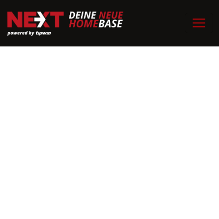
SICHERHEIT UND
VERTRAUEN