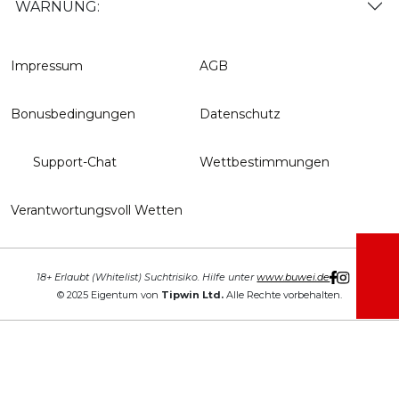
WARNUNG:
Impressum
AGB
Bonusbedingungen
Datenschutz
Support-Chat
Wettbestimmungen
Verantwortungsvoll Wetten
18+ Erlaubt (Whitelist) Suchtrisiko. Hilfe unter
www.buwei.de
© 2025 Eigentum von
Tipwin Ltd.
Alle Rechte vorbehalten.