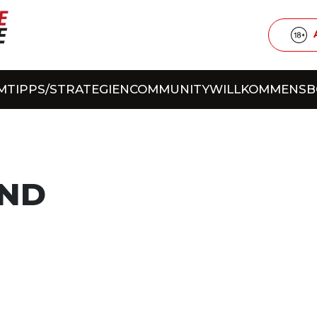
M
TIPPS/STRATEGIEN
COMMUNITY
WILLKOMMENS
UND