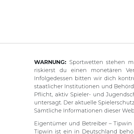
WARNUNG:
Sportwetten stehen mi
riskierst du einen monetären Ve
Infolgedessen bitten wir dich kontro
staatlicher Institutionen und Behö
Pflicht, aktiv Spieler- und Jugends
untersagt. Der aktuelle Spielerschut
Sämtliche Informationen dieser We
Eigentümer und Betreiber – Tipwin L
Tipwin ist ein in Deutschland behö