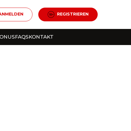
ANMELDEN
REGISTRIEREN
BONUS
FAQS
KONTAKT