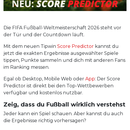
Die FIFA Fußball-Weltmeisterschaft 2026 steht vor
der Tür und der Countdown läuft.
Mit dem neuen Tipwin
Score Predictor
kannst du
jetzt die exakten Ergebnisse ausgewählter Spiele
tippen, Punkte sammeln und dich mit anderen Fans
im Ranking messen.
Egal ob Desktop, Mobile Web oder
App
: Der Score
Predictor ist direkt bei den Top-Wettbewerben
verfügbar und kostenlos nutzbar.
Zeig, dass du Fußball wirklich verstehst
Jeder kann ein Spiel schauen. Aber kannst du auch
die Ergebnisse richtig vorhersagen?