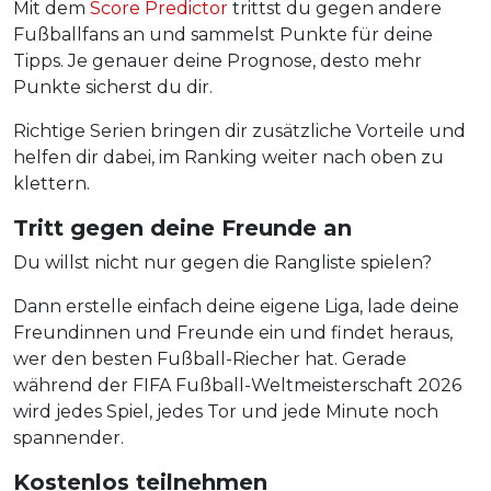
Mit dem
Score Predictor
trittst du gegen andere
Fußballfans an und sammelst Punkte für deine
Tipps. Je genauer deine Prognose, desto mehr
Punkte sicherst du dir.
Richtige Serien bringen dir zusätzliche Vorteile und
helfen dir dabei, im Ranking weiter nach oben zu
klettern.
Tritt gegen deine Freunde an
Du willst nicht nur gegen die Rangliste spielen?
Dann erstelle einfach deine eigene Liga, lade deine
Freundinnen und Freunde ein und findet heraus,
wer den besten Fußball-Riecher hat. Gerade
während der FIFA Fußball-Weltmeisterschaft 2026
wird jedes Spiel, jedes Tor und jede Minute noch
spannender.
Kostenlos teilnehmen