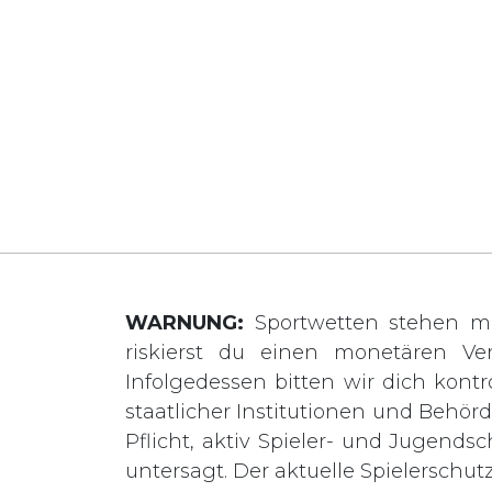
WARNUNG:
Sportwetten stehen mi
riskierst du einen monetären Ve
Infolgedessen bitten wir dich kontro
staatlicher Institutionen und Behö
Pflicht, aktiv Spieler- und Jugends
untersagt. Der aktuelle Spielerschut