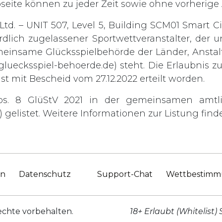
bseite können zu jeder Zeit sowie ohne vorheri
td. – UNIT 507, Level 5, Building SCM01 Smart Ci
rdlich zugelassener Sportwettveranstalter, der
einsame Glücksspielbehörde der Länder, Anstalt
gluecksspiel-behoerde.de
) steht. Die Erlaubnis 
st mit Bescheid vom 27.12.2022 erteilt worden.
bs. 8 GlüStV 2021 in der gemeinsamen amtl
gelistet. Weitere Informationen zur Listung finde
en
Datenschutz
Support-Chat
Wettbestim
echte vorbehalten.
18+ Erlaubt (Whitelist) 