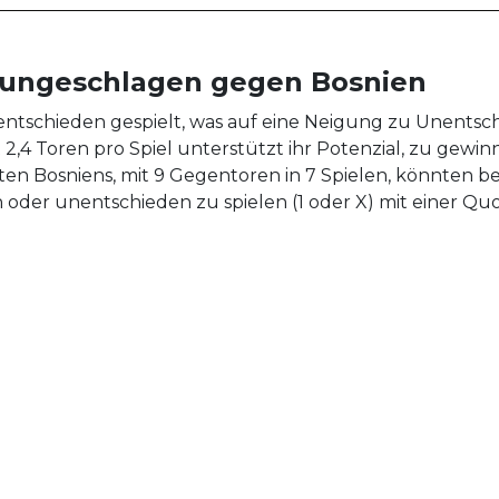
 ungeschlagen gegen Bosnien
nentschieden gespielt, was auf eine Neigung zu Unentsc
 2,4 Toren pro Spiel unterstützt ihr Potenzial, zu gewin
ten Bosniens, mit 9 Gegentoren in 7 Spielen, könnten be
er unentschieden zu spielen (1 oder X) mit einer Quote