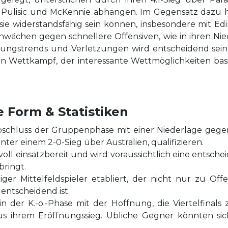
ie Pulisic und McKennie abhängen. Im Gegensatz dazu h
ie widerstandsfähig sein können, insbesondere mit Edi
hwächen gegen schnellere Offensiven, wie in ihren N
eistungstrends und Verletzungen wird entscheidend sei
n Wettkampf, der interessante Wettmöglichkeiten bas
 Form & Statistiken
chluss der Gruppenphase mit einer Niederlage gegen d
ter einem 2-0-Sieg über Australien, qualifizieren.
er voll einsatzbereit und wird voraussichtlich eine entsc
bringt.
ger Mittelfeldspieler etabliert, der nicht nur zu Off
entscheidend ist.
in der K.-o.-Phase mit der Hoffnung, die Viertelfinals
hrem Eröffnungssieg. Übliche Gegner könnten sich a