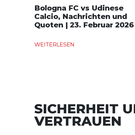
Bologna FC vs Udinese
Calcio, Nachrichten und
Quoten | 23. Februar 2026
WEITERLESEN
SICHERHEIT 
VERTRAUEN