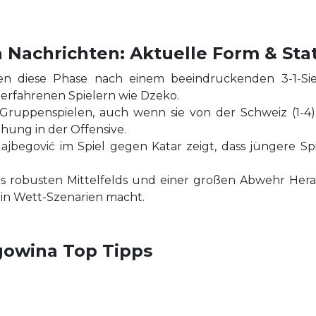
Nachrichten: Aktuelle Form & Stat
en diese Phase nach einem beeindruckenden 3-1-Si
n erfahrenen Spielern wie Dzeko.
 Gruppenspielen, auch wenn sie von der Schweiz (1-4)
ung in der Offensive.
jbegović im Spiel gegen Katar zeigt, dass jüngere Sp
ines robusten Mittelfelds und einer großen Abwehr Her
 in Wett-Szenarien macht.
gowina Top Tipps