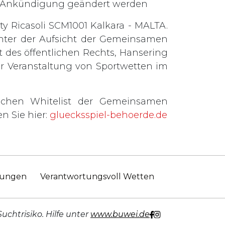
ge Ankündigung geändert werden
ty Ricasoli SCM1001 Kalkara - MALTA.
 unter der Aufsicht der Gemeinsamen
 des öffentlichen Rechts, Hansering
zur Veranstaltung von Sportwetten im
ichen Whitelist der Gemeinsamen
n Sie hier:
gluecksspiel-behoerde.de
mungen
Verantwortungsvoll Wetten
Suchtrisiko. Hilfe unter
www.buwei.de