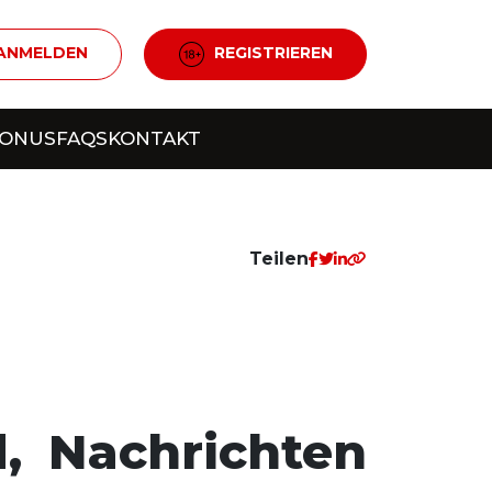
ANMELDEN
REGISTRIEREN
BONUS
FAQS
KONTAKT
Teilen
d, Nachrichten