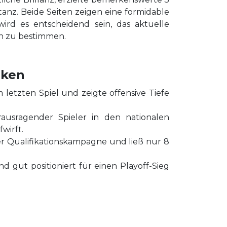
anz. Beide Seiten zeigen eine formidable
wird es entscheidend sein, das aktuelle
n zu bestimmen.
iken
 letzten Spiel und zeigte offensive Tiefe
ausragender Spieler in den nationalen
wirft.
hrer Qualifikationskampagne und ließ nur 8
d gut positioniert für einen Playoff-Sieg