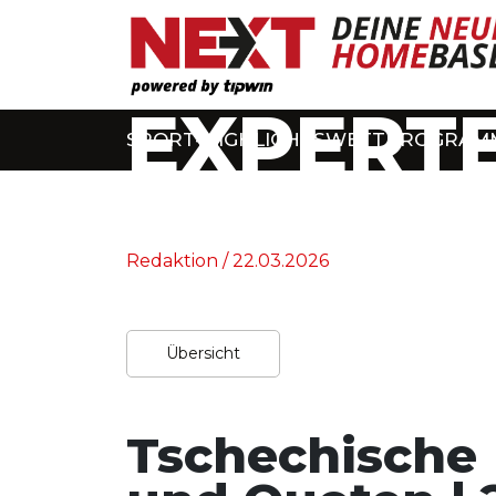
EXPERTE
SPORT-HIGHLIGHTS
WETTPROGRAM
Home
/
Experten-Tipps
Redaktion / 22.03.2026
Übersicht
Tschechische 