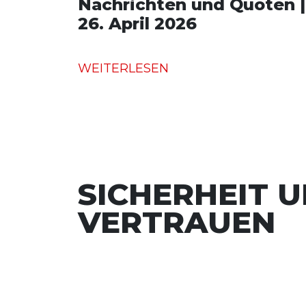
Nachrichten und Quoten |
26. April 2026
WEITERLESEN
SICHERHEIT 
VERTRAUEN