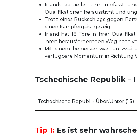
Irlands aktuelle Form umfasst ei
Qualifikationen heraussticht und ung
Trotz eines Rückschlags gegen Portu
einen Kämpfergeist gezeigt.
Irland hat 18 Tore in ihrer Qualifi
ihren herausfordernden Weg nach vor
Mit einem bemerkenswerten zweiten
verfügbare Momentum in Richtung W
Tschechische Republik – I
Tschechische Republik Über/Unter (1.5) 
Tip 1:
Es ist sehr wahrschei