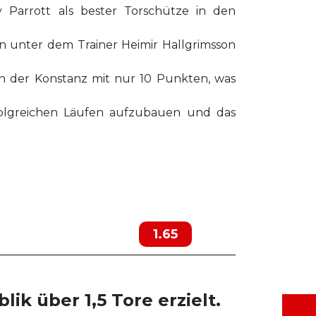
 Parrott als bester Torschütze in den
en unter dem Trainer Heimir Hallgrimsson
ich der Konstanz mit nur 10 Punkten, was
folgreichen Läufen aufzubauen und das
1.65
ik über 1,5 Tore erzielt.