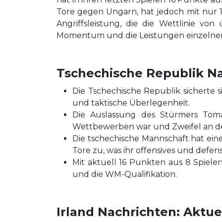
Tore gegen Ungarn, hat jedoch mit nur 1
Angriffsleistung, die die Wettlinie vo
Momentum und die Leistungen einzelner 
Tschechische Republik Na
Die Tschechische Republik sicherte s
und taktische Überlegenheit.
Die Auslassung des Stürmers Toma
Wettbewerben war und Zweifel an de
Die tschechische Mannschaft hat eine 
Tore zu, was ihr offensives und defens
Mit aktuell 16 Punkten aus 8 Spielen
und die WM-Qualifikation.
Irland Nachrichten: Aktue