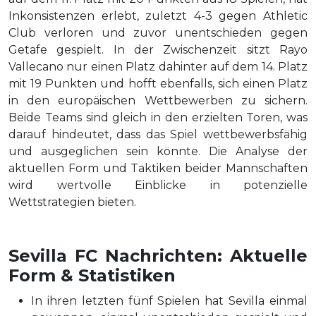
Inkonsistenzen erlebt, zuletzt 4-3 gegen Athletic
Club verloren und zuvor unentschieden gegen
Getafe gespielt. In der Zwischenzeit sitzt Rayo
Vallecano nur einen Platz dahinter auf dem 14. Platz
mit 19 Punkten und hofft ebenfalls, sich einen Platz
in den europäischen Wettbewerben zu sichern.
Beide Teams sind gleich in den erzielten Toren, was
darauf hindeutet, dass das Spiel wettbewerbsfähig
und ausgeglichen sein könnte. Die Analyse der
aktuellen Form und Taktiken beider Mannschaften
wird wertvolle Einblicke in potenzielle
Wettstrategien bieten.
Sevilla FC Nachrichten: Aktuelle
Form & Statistiken
In ihren letzten fünf Spielen hat Sevilla einmal