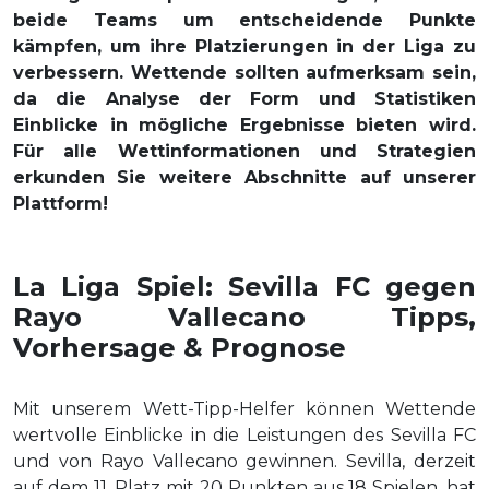
beide Teams um entscheidende Punkte
kämpfen, um ihre Platzierungen in der Liga zu
verbessern. Wettende sollten aufmerksam sein,
da die Analyse der Form und Statistiken
Einblicke in mögliche Ergebnisse bieten wird.
Für alle Wettinformationen und Strategien
erkunden Sie weitere Abschnitte auf unserer
Plattform!
La Liga Spiel: Sevilla FC gegen
Rayo Vallecano Tipps,
Vorhersage & Prognose
Mit unserem Wett-Tipp-Helfer können Wettende
wertvolle Einblicke in die Leistungen des Sevilla FC
und von Rayo Vallecano gewinnen. Sevilla, derzeit
auf dem 11. Platz mit 20 Punkten aus 18 Spielen, hat