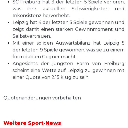
SC Freiburg hat 3 der letzten 5 Spiele verloren,
was ihre aktuellen Schwierigkeiten und
Inkonsistenz hervorhebt.
Leipzig hat 4 der letzten 5 Spiele gewonnen und
zeigt damit einen starken Gewinnmoment und
Selbstvertrauen.
Mit einer soliden Auswärtsbilanz hat Leipzig 5
der letzten 9 Spiele gewonnen, was sie zu einem
formidablen Gegner macht.
Angesichts der jüngsten Form von Freiburg
scheint eine Wette auf Leipzig zu gewinnen mit
einer Quote von 2.15 klug zu sein.
Quotenänderungen vorbehalten
Weitere Sport-News