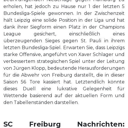
erholen, hat jedoch zu Hause nur 1 der letzten 5
Bundesliga-Spiele gewonnen. In der Zwischenzeit
hält Leipzig eine solide Position in der Liga und hat
dank ihrer Siegform einen Platz in der Champions
League gesichert, einschließlich eines
überzeugenden Sieges gegen St. Pauli in ihrem
letzten Bundesliga-Spiel. Erwarten Sie, dass Leipzigs
starke Offensive, angeführt von Xaver Schlager und
verbessertem strategischen Spiel unter der Leitung
von Jürgen Klopp, bedeutende Herausforderungen
für die Abwehr von Freiburg darstellt, die in dieser
Saison 56 Tore kassiert hat. Letztendlich könnte
dieses Duell eine lukrative Gelegenheit für
Wettende basierend auf der aktuellen Form und
den Tabellenständen darstellen.
SC Freiburg Nachrichten: