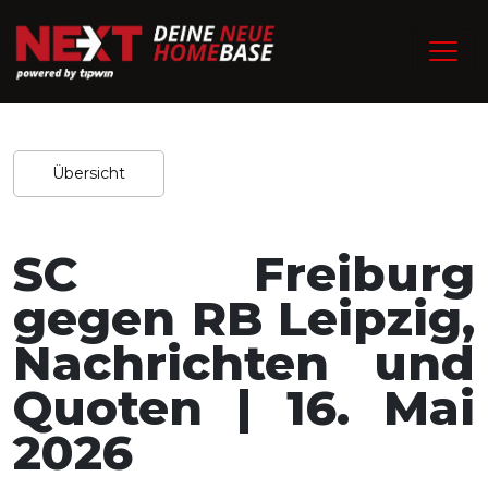
/
Home
Experten-Tipps
Redaktion / 16.05.2026
Teilen
Übersicht
SC Freiburg
gegen RB Leipzig,
Nachrichten und
Quoten | 16. Mai
2026