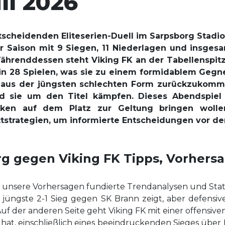
li 2026
ntscheidenden Eliteserien-Duell im Sarpsborg Stadio
eser Saison mit 9 Siegen, 11 Niederlagen und insge
ährenddessen steht Viking FK an der Tabellenspitze
in 28 Spielen, was sie zu einem formidablem Gegne
, aus der jüngsten schlechten Form zurückzukomme
d sie um den Titel kämpfen. Dieses Abendspiel 
ken auf dem Platz zur Geltung bringen wolle
tstrategien, um informierte Entscheidungen vor dem
org gegen Viking FK Tipps, Vorher
 unsere Vorhersagen fundierte Trendanalysen und Stati
er jüngste 2-1 Sieg gegen SK Brann zeigt, aber defensi
uf der anderen Seite geht Viking FK mit einer offensiven 
 hat, einschließlich eines beeindruckenden Sieges über IK