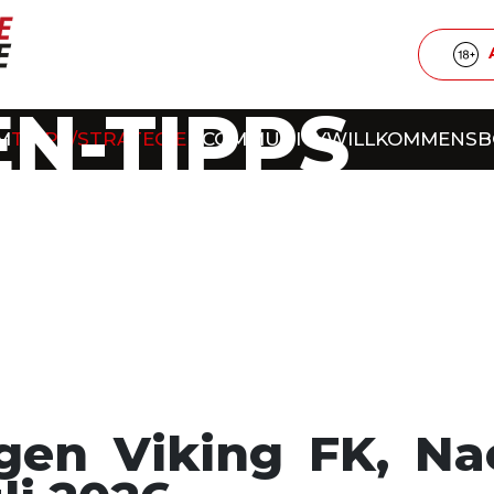
N-TIPPS
M
TIPPS/STRATEGIEN
COMMUNITY
WILLKOMMENS
gen Viking FK, Na