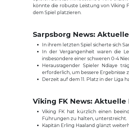
könnte die robuste Leistung von Viking FK
dem Spiel platzieren.
Sarpsborg News: Aktuelle
In ihrem letzten Spiel sicherte sich S
In der Vergangenheit waren die Le
insbesondere einer schweren 0-4 Nied
Herausragender Spieler Ndiaye tr
erforderlich, um bessere Ergebnisse z
Derzeit auf dem 11. Platz in der Liga
Viking FK News: Aktuelle 
Viking FK hat kürzlich einen beeind
Führungen zu halten, unterstreicht.
Kapitän Erling Haaland glänzt weiterh