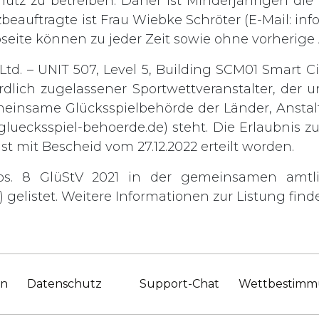
chutz zu betreiben. Daher ist Minderjährigen di
zbeauftragte ist Frau Wiebke Schröter (E-Mail:
inf
bseite können zu jeder Zeit sowie ohne vorheri
td. – UNIT 507, Level 5, Building SCM01 Smart Ci
rdlich zugelassener Sportwettveranstalter, der
einsame Glücksspielbehörde der Länder, Anstalt
gluecksspiel-behoerde.de
) steht. Die Erlaubnis 
st mit Bescheid vom 27.12.2022 erteilt worden.
bs. 8 GlüStV 2021 in der gemeinsamen amtl
gelistet. Weitere Informationen zur Listung finde
en
Datenschutz
Support-Chat
Wettbestim