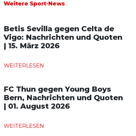
Weitere Sport-News
Betis Sevilla gegen Celta de
Vigo: Nachrichten und Quoten
| 15. März 2026
WEITERLESEN
FC Thun gegen Young Boys
Bern, Nachrichten und Quoten
| 01. August 2026
WEITERLESEN