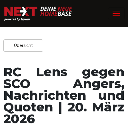
/
Home
Experten-Tipps
Redaktion / 13.03.2026
Teilen
Übersicht
RC Lens gegen
SCO Angers,
Nachrichten und
Quoten | 20. März
2026