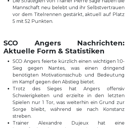
Die Strategien von Trainer Pierre Sage haben die
Mannschaft neu belebt und ihr Selbstvertrauen
vor dem Titelrennen gestärkt, aktuell auf Platz
5 mit 52 Punkten.
SCO Angers Nachrichten:
Aktuelle Form & Statistiken
SCO Angers feierte kürzlich einen wichtigen 1:0-
Sieg gegen Nantes, was einen dringend
benötigten Motivationsschub und Bedeutung
im Kampf gegen den Abstieg bietet.
Trotz des Sieges hat Angers offensiv
Schwierigkeiten und erzielte in den letzten
Spielen nur 1 Tor, was weiterhin ein Grund zur
Sorge bleibt, während sie nach Konstanz
streben.
Trainer Alexandre Dujeux hat eine