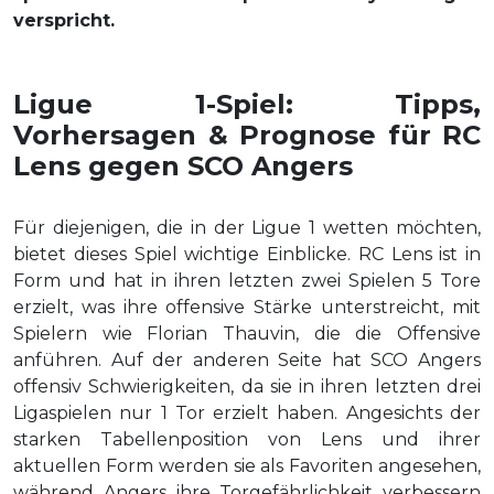
verspricht.
Ligue 1-Spiel: Tipps,
Vorhersagen & Prognose für RC
Lens gegen SCO Angers
Für diejenigen, die in der Ligue 1 wetten möchten,
bietet dieses Spiel wichtige Einblicke. RC Lens ist in
Form und hat in ihren letzten zwei Spielen 5 Tore
erzielt, was ihre offensive Stärke unterstreicht, mit
Spielern wie Florian Thauvin, die die Offensive
anführen. Auf der anderen Seite hat SCO Angers
offensiv Schwierigkeiten, da sie in ihren letzten drei
Ligaspielen nur 1 Tor erzielt haben. Angesichts der
starken Tabellenposition von Lens und ihrer
aktuellen Form werden sie als Favoriten angesehen,
während Angers ihre Torgefährlichkeit verbessern