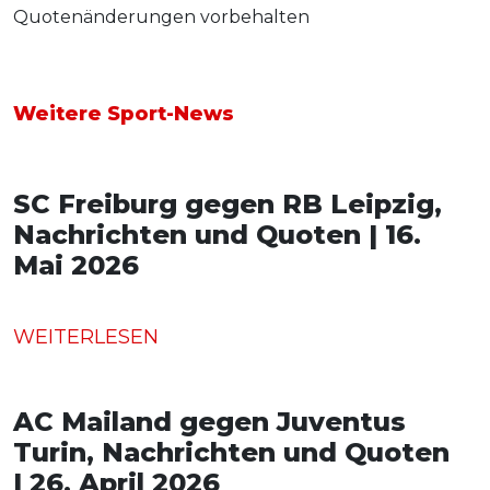
Quotenänderungen vorbehalten
Weitere Sport-News
SC Freiburg gegen RB Leipzig,
Nachrichten und Quoten | 16.
Mai 2026
WEITERLESEN
AC Mailand gegen Juventus
Turin, Nachrichten und Quoten
| 26. April 2026