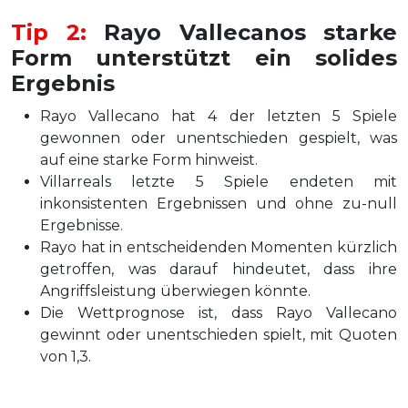
Tip 2:
Rayo Vallecanos starke
Form unterstützt ein solides
Ergebnis
Rayo Vallecano hat 4 der letzten 5 Spiele
gewonnen oder unentschieden gespielt, was
auf eine starke Form hinweist.
Villarreals letzte 5 Spiele endeten mit
inkonsistenten Ergebnissen und ohne zu-null
Ergebnisse.
Rayo hat in entscheidenden Momenten kürzlich
getroffen, was darauf hindeutet, dass ihre
Angriffsleistung überwiegen könnte.
Die Wettprognose ist, dass Rayo Vallecano
gewinnt oder unentschieden spielt, mit Quoten
von 1,3.