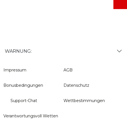
WARNUNG:
Impressum
AGB
Bonusbedingungen
Datenschutz
Support-Chat
Wettbestimmungen
Verantwortungsvoll Wetten