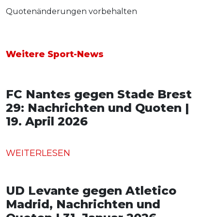
Quotenänderungen vorbehalten
Weitere Sport-News
FC Nantes gegen Stade Brest
29: Nachrichten und Quoten |
19. April 2026
WEITERLESEN
UD Levante gegen Atletico
Madrid, Nachrichten und