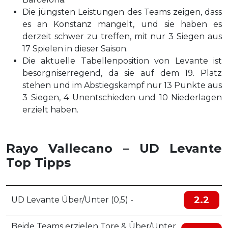
Die jüngsten Leistungen des Teams zeigen, dass
es an Konstanz mangelt, und sie haben es
derzeit schwer zu treffen, mit nur 3 Siegen aus
17 Spielen in dieser Saison.
Die aktuelle Tabellenposition von Levante ist
besorgniserregend, da sie auf dem 19. Platz
stehen und im Abstiegskampf nur 13 Punkte aus
3 Siegen, 4 Unentschieden und 10 Niederlagen
erzielt haben.
Rayo Vallecano – UD Levante
Top Tipps
2.2
UD Levante Über/Unter (0,5) -
Beide Teams erzielen Tore & Über/Unter