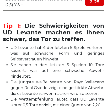
2.25
(2,5) Y & +
Tip 1:
Die Schwierigkeiten von
UD Levante machen es ihnen
schwer, das Tor zu treffen.
UD Levante hat 4 der letzten 5 Spiele verloren,
was auf schwache Form und geringes
Selbstvertrauen hinweist.
Sie haben in den letzten 5 Spielen 10 Tore
kassiert, was auf eine schwache Abwehr
hindeutet.
Die jüngste weiße Weste von Rayo Vallecano
gegen Real Oviedo zeigt eine gestärkte Abwehr,
die es Levante schwer machen wird zu scoren.
Die Wettempfehlung lautet, dass UD Levante
unter 0,5 Tore erzielt, mit einer Quote von 2,20.