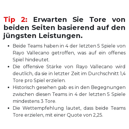
Tip 2:
Erwarten Sie Tore von
beiden Seiten basierend auf den
jüngsten Leistungen.
Beide Teams haben in 4 der letzten 5 Spiele von
Rayo Vallecano getroffen, was auf ein offenes
Spiel hindeutet.
Die offensive Stärke von Rayo Vallecano wird
deutlich, da sie in letzter Zeit im Durchschnitt 1,4
Tore pro Spiel erzielen.
Historisch gesehen gab es in den Begegnungen
zwischen diesen Teams in 4 der letzten 5 Spiele
mindestens 3 Tore.
Die Wettempfehlung lautet, dass beide Teams
Tore erzielen, mit einer Quote von 2,25.