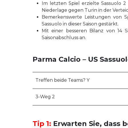
Im letzten Spiel erzielte Sassuolo 
Niederlage gegen Turin in der Verte
Bemerkenswerte Leistungen von Spi
Sassuolo in dieser Saison gestärkt.
Mit einer besseren Bilanz von 14 
Saisonabschluss an.
Parma Calcio – US Sassuol
Treffen beide Teams? Y
3-Weg 2
Tip 1:
Erwarten Sie, dass b