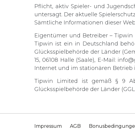
Pflicht, aktiv Spieler- und Jugends
untersagt. Der aktuelle Spielerschut
Sämtliche Informationen dieser We
Eigentümer und Betreiber – Tipwin L
Tipwin ist ein in Deutschland behö
Glücksspielbehörde der Länder (Gem
15, 06108 Halle (Saale), E-Mail:
info@
Internet und im stationären Betrieb i
Tipwin Limited ist gemäß § 9 A
Glücksspielbehörde der Länder (GGL) 
Impressum
AGB
Bonusbedingung