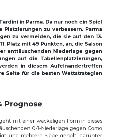
Tardini in Parma. Da nur noch ein Spiel
re Platzierungen zu verbessern. Parma
en zu vermeiden, die sie auf den 13.
1. Platz mit 49 Punkten, an, die Saison
iner enttäuschenden Niederlage gegen
ungen auf die Tabellenplatzierungen,
werden in diesem Aufeinandertreffen
e Seite für die besten Wettstrategien
 & Prognose
geht mit einer wackeligen Form in dieses
nttäuschenden 0-1-Niederlage gegen Como
eigt und mehrere Siege geholt, darunter