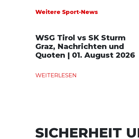
Weitere Sport-News
WSG Tirol vs SK Sturm
Graz, Nachrichten und
Quoten | 01. August 2026
WEITERLESEN
SICHERHEIT 