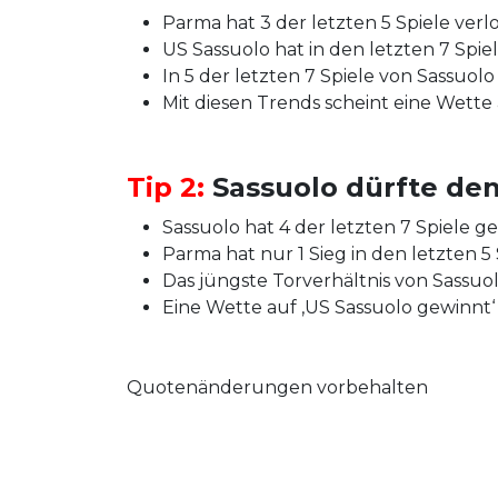
Parma hat 3 der letzten 5 Spiele ver
US Sassuolo hat in den letzten 7 Spiele
In 5 der letzten 7 Spiele von Sassuol
Mit diesen Trends scheint eine Wette a
Tip 2:
Sassuolo dürfte den
Sassuolo hat 4 der letzten 7 Spiele g
Parma hat nur 1 Sieg in den letzten 5
Das jüngste Torverhältnis von Sassuolo
Eine Wette auf ‚US Sassuolo gewinnt‘
Quotenänderungen vorbehalten