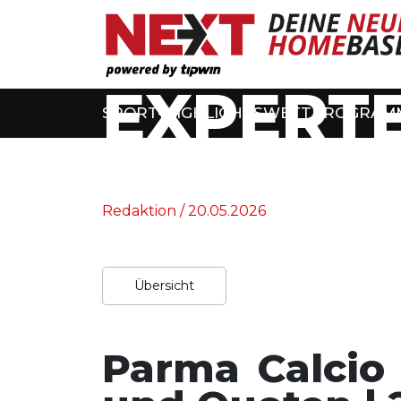
EXPERTE
SPORT-HIGHLIGHTS
WETTPROGRAM
Home
/
Experten-Tipps
Redaktion / 20.05.2026
Übersicht
Parma Calcio