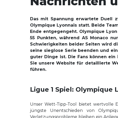
Nachrichten u
Das mit Spannung erwartete Duell 
Olympique Lyonnais statt. Beide Team
Ende entgegengeht. Olympique Lyon k
55 Punkten, während AS Monaco nur z
Schwierigkeiten beider Seiten wird 
seine sieglose Serie beenden und ei
guter Dinge ist. Die Fans können ei
Sie unsere Website für detaillierte 
führen.
Ligue 1 Spiel: Olympique
Unser Wett-Tipp-Tool bietet wertvolle 
jüngste Unentschieden von Olympiqu
Verletzungsprobleme bleiben ein Anliege