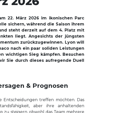
rz 2026
m 22. März 2026 im ikonischen Parc
lle sichern, während die Saison ihrem
d steht derzeit auf dem 4. Platz mit
nkten liegt. Angesichts der jüngsten
Momentum zurückzugewinnen. Lyon will
aco nach ein paar soliden Leistungen
nen wichtigen Sieg kämpfen. Besuchen
wir Sie durch dieses aufregende Duell
hersagen & Prognosen
rte Entscheidungen treffen möchten. Das
ndsfähigkeit, aber ihre anhaltenden
ung zu steigern, obwohl das Team mehrere