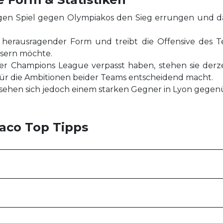
en Spiel gegen Olympiakos den Sieg errungen und dabe
 in herausragender Form und treibt die Offensive de
ssern möchte.
er Champions League verpasst haben, stehen sie derze
 für die Ambitionen beider Teams entscheidend macht.
 sehen sich jedoch einem starken Gegner in Lyon gegenü
aco Top Tipps