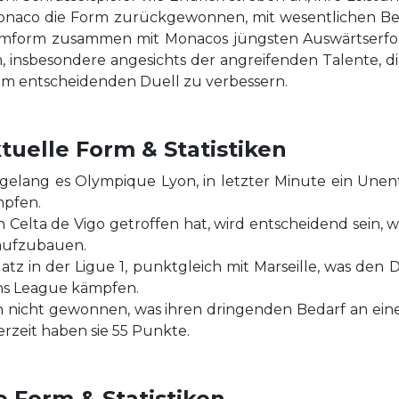
Monaco die Form zurückgewonnen, mit wesentlichen Be
mform zusammen mit Monacos jüngsten Auswärtserfolg
en, insbesondere angesichts der angreifenden Talente, d
sem entscheidenden Duell zu verbessern.
uelle Form & Statistiken
gelang es Olympique Lyon, in letzter Minute ein Unen
mpfen.
 Celta de Vigo getroffen hat, wird entscheidend sein, 
ufzubauen.
atz in der Ligue 1, punktgleich mit Marseille, was den 
ons League kämpfen.
len nicht gewonnen, was ihren dringenden Bedarf an ei
zeit haben sie 55 Punkte.
 Form & Statistiken