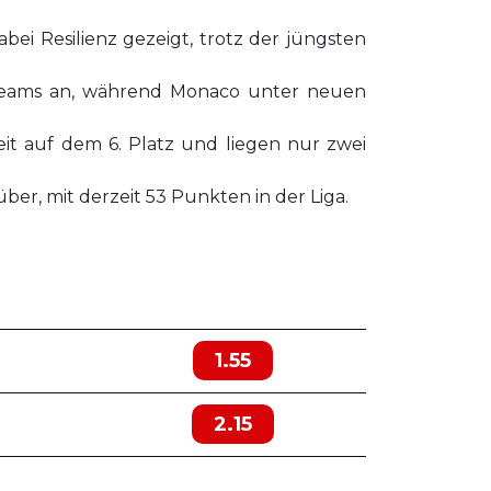
i Resilienz gezeigt, trotz der jüngsten
s Teams an, während Monaco unter neuen
it auf dem 6. Platz und liegen nur zwei
ber, mit derzeit 53 Punkten in der Liga.
1.55
2.15