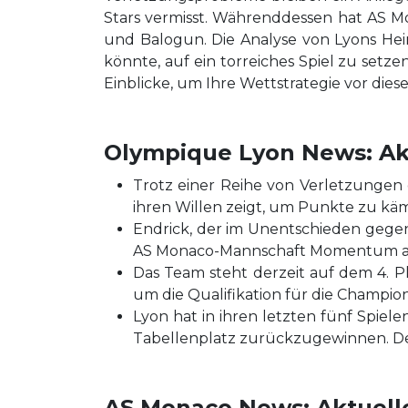
Stars vermisst. Währenddessen hat AS 
und Balogun. Die Analyse von Lyons Hei
könnte, auf ein torreiches Spiel zu setz
Einblicke, um Ihre Wettstrategie vor die
Olympique Lyon News: Akt
Trotz einer Reihe von Verletzungen 
ihren Willen zeigt, um Punkte zu kä
Endrick, der im Unentschieden gegen
AS Monaco-Mannschaft Momentum a
Das Team steht derzeit auf dem 4. Pl
um die Qualifikation für die Champi
Lyon hat in ihren letzten fünf Spie
Tabellenplatz zurückzugewinnen. Der
AS Monaco News: Aktuelle