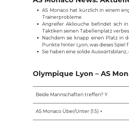
AS Monaco hat kürzlich in einem eng
Trainerprobleme.
Angreifer Akliouche befindet sich
Taktiken seinen Tabellenplatz verbe
Nachdem sie knapp einen Platz in d
Punkte hinter Lyon, was dieses Spiel
Sie haben eine solide Auswärtsbilanz,
Olympique Lyon – AS Mon
Beide Mannschaften treffen? Y
AS Monaco Über/Unter (1.5) +