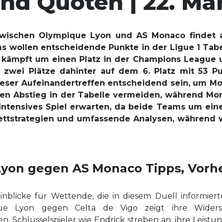
nd Quoten | 22. Mä
zwischen Olympique Lyon und AS Monaco findet a
s wollen entscheidende Punkte in der Ligue 1 Tabe
ämpft um einen Platz in der Champions League un
wei Plätze dahinter auf dem 6. Platz mit 53 Pu
dieser Aufeinandertreffen entscheidend sein, um 
nen Abstieg in der Tabelle vermeiden, während Mon
n intensives Spiel erwarten, da beide Teams um ei
Wettstrategien und umfassende Analysen, während 
 Lyon gegen AS Monaco Tipps, Vor
Einblicke für Wettende, die in diesem Duell informie
e Lyon gegen Celta de Vigo zeigt ihre Widersta
n. Schlüsselspieler wie Endrick streben an, ihre Leist