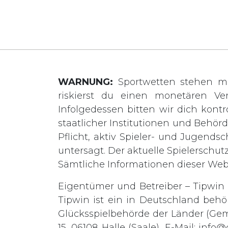
WARNUNG:
Sportwetten stehen mi
riskierst du einen monetären Ve
Infolgedessen bitten wir dich kontro
staatlicher Institutionen und Behö
Pflicht, aktiv Spieler- und Jugends
untersagt. Der aktuelle Spielerschut
Sämtliche Informationen dieser We
Eigentümer und Betreiber – Tipwin L
Tipwin ist ein in Deutschland behö
Glücksspielbehörde der Länder (Gem
15, 06108 Halle (Saale), E-Mail:
info@