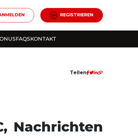
ANMELDEN
REGISTRIEREN
BONUS
FAQS
KONTAKT
Teilen
C, Nachrichten