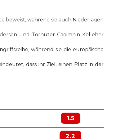
ace beweist, während sie auch Niederlagen
derson und Torhüter Caoimhin Kelleher
ngriffsreihe, während sie die europäische
deutet, dass ihr Ziel, einen Platz in der
1.5
2.2