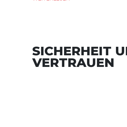
SICHERHEIT 
VERTRAUEN