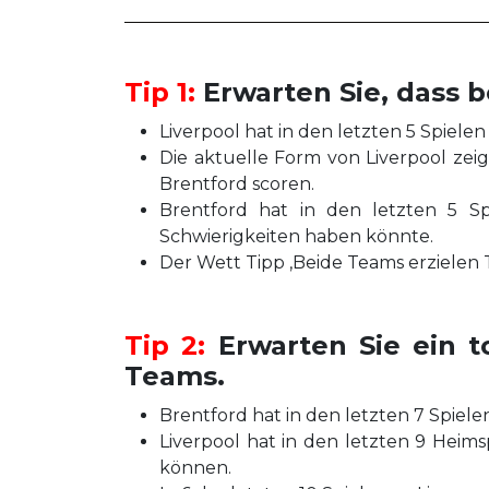
Tip 1:
Erwarten Sie, dass b
Liverpool hat in den letzten 5 Spielen 
Die aktuelle Form von Liverpool zeigt
Brentford scoren.
Brentford hat in den letzten 5 Sp
Schwierigkeiten haben könnte.
Der Wett Tipp ‚Beide Teams erzielen To
Tip 2:
Erwarten Sie ein t
Teams.
Brentford hat in den letzten 7 Spiele
Liverpool hat in den letzten 9 Heims
können.