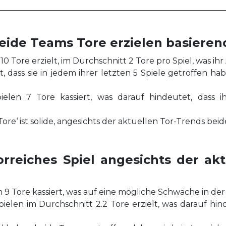
eide Teams Tore erzielen basieren
10 Tore erzielt, im Durchschnitt 2 Tore pro Spiel, was ihr 
, dass sie in jedem ihrer letzten 5 Spiele getroffen hab
ielen 7 Tore kassiert, was darauf hindeutet, dass 
re‘ ist solide, angesichts der aktuellen Tor-Trends beid
orreiches Spiel angesichts der ak
n 9 Tore kassiert, was auf eine mögliche Schwäche in de
pielen im Durchschnitt 2.2 Tore erzielt, was darauf h