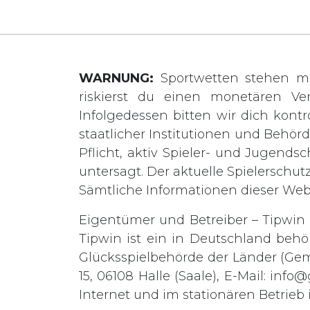
WARNUNG:
Sportwetten stehen mi
riskierst du einen monetären Ve
Infolgedessen bitten wir dich kontro
staatlicher Institutionen und Behö
Pflicht, aktiv Spieler- und Jugends
untersagt. Der aktuelle Spielerschut
Sämtliche Informationen dieser We
Eigentümer und Betreiber – Tipwin L
Tipwin ist ein in Deutschland behö
Glücksspielbehörde der Länder (Gem
15, 06108 Halle (Saale), E-Mail:
info@
Internet und im stationären Betrieb i