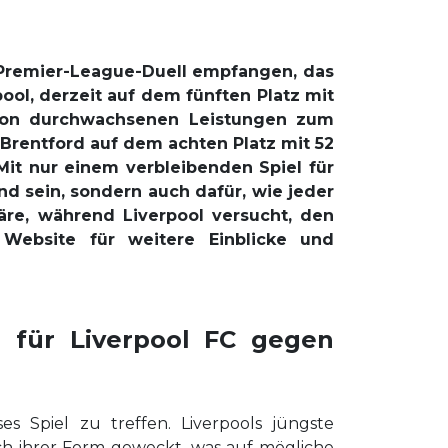
 Premier-League-Duell empfangen, das
ol, derzeit auf dem fünften Platz mit
 von durchwachsenen Leistungen zum
 Brentford auf dem achten Platz mit 52
Mit nur einem verbleibenden Spiel für
nd sein, sondern auch dafür, wie jeder
äre, während Liverpool versucht, den
 Website für weitere Einblicke und
n für Liverpool FC gegen
s Spiel zu treffen. Liverpools jüngste
ich ihrer Form geweckt, was auf mögliche