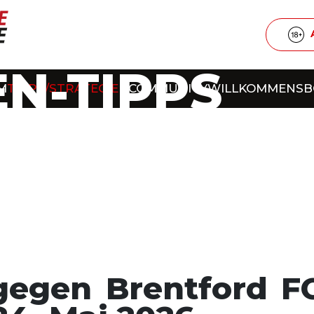
N-TIPPS
M
TIPPS/STRATEGIEN
COMMUNITY
WILLKOMMENS
gegen Brentford F