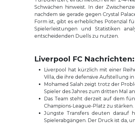
Schwächen hinweist. In der Zwischenzei
nachdem sie gerade gegen Crystal Palace
Form ist, gibt es erhebliches Potenzial f
Spielerleistungen und Statistiken a
entscheidenden Duells zu nutzen.
Liverpool FC Nachrichten:
Liverpool hat kürzlich mit einer Re
Villa, die ihre defensive Aufstellung in 
Mohamed Salah zeigt trotz der Probl
Spieler des Jahres zum dritten Mal an
Das Team steht derzeit auf dem fün
Champions-League-Platz zu stärken.
Jüngste Transfers deuten darauf h
Spielerabgängen. Der Druck ist da, u