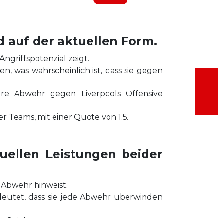
d auf der aktuellen Form.
Angriffspotenzial zeigt.
en, was wahrscheinlich ist, dass sie gegen
ihre Abwehr gegen Liverpools Offensive
er Teams, mit einer Quote von 1.5.
tuellen Leistungen beider
r Abwehr hinweist.
indeutet, dass sie jede Abwehr überwinden