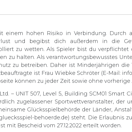
t einem hohen Risiko in Verbindung. Durch ak
rlust und begibst dich außerdem in die Gef
lliert zu wetten. Als Spieler bist du verpflichte
rden zu halten. Als verantwortungsbewusstes Unt
chutz zu betreiben. Daher ist Minderjährigen di
zbeauftragte ist Frau Wiebke Schröter (E-Mail:
inf
bseite können zu jeder Zeit sowie ohne vorheri
td. – UNIT 507, Level 5, Building SCM01 Smart Ci
rdlich zugelassener Sportwettveranstalter, der
einsame Glücksspielbehörde der Länder, Anstalt
gluecksspiel-behoerde.de
) steht. Die Erlaubnis 
st mit Bescheid vom 27.12.2022 erteilt worden.