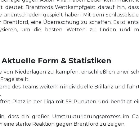
t deutet Brentfords Wettkampfgeist darauf hin, dass
 unentschieden gespielt haben. Mit dem Schlüsselspiel
ür Brentford, eine Überraschung zu schaffen. Es ist en
nalysieren, um die besten Wetten zu finden und 
 Aktuelle Form & Statistiken
ihe von Niederlagen zu kämpfen, einschließlich einer 
Frage stellt.
eme des Teams weiterhin individuelle Brillanz und füh
.
ften Platz in der Liga mit 59 Punkten und benötigt e
in, dass ein großer Umstrukturierungsprozess im Ga
m eine starke Reaktion gegen Brentford zu zeigen.