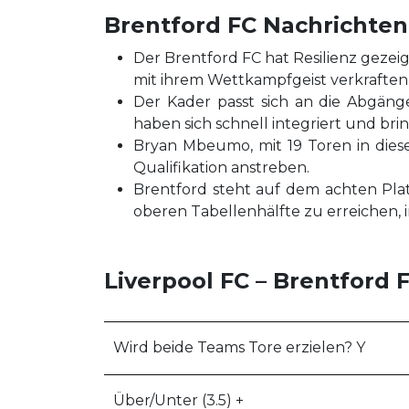
Brentford FC Nachrichten:
Der Brentford FC hat Resilienz gezeig
mit ihrem Wettkampfgeist verkraften
Der Kader passt sich an die Abgän
haben sich schnell integriert und bri
Bryan Mbeumo, mit 19 Toren in dieser 
Qualifikation anstreben.
Brentford steht auf dem achten Platz
oberen Tabellenhälfte zu erreichen, in
Liverpool FC – Brentford 
Wird beide Teams Tore erzielen? Y
Über/Unter (3.5) +