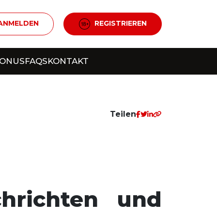
ANMELDEN
REGISTRIEREN
BONUS
FAQS
KONTAKT
Teilen
hrichten und