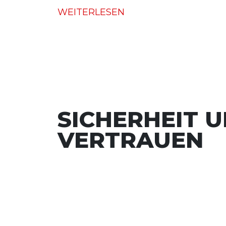
WEITERLESEN
SICHERHEIT 
VERTRAUEN