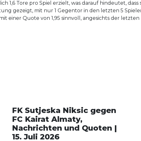
ich 1,6 Tore pro Spiel erzielt, was darauf hindeutet, dass
stung gezeigt, mit nur 1 Gegentor in den letzten 5 Spiele
mit einer Quote von 1,95 sinnvoll, angesichts der letzte
FK Sutjeska Niksic gegen
FC Kairat Almaty,
Nachrichten und Quoten |
15. Juli 2026