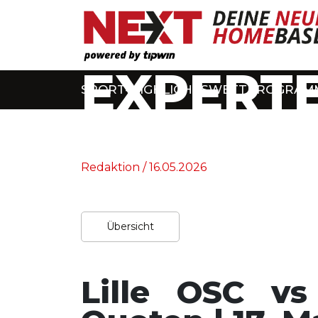
EXPERTE
SPORT-HIGHLIGHTS
WETTPROGRAM
Home
/
Experten-Tipps
Redaktion / 16.05.2026
Übersicht
Lille OSC v