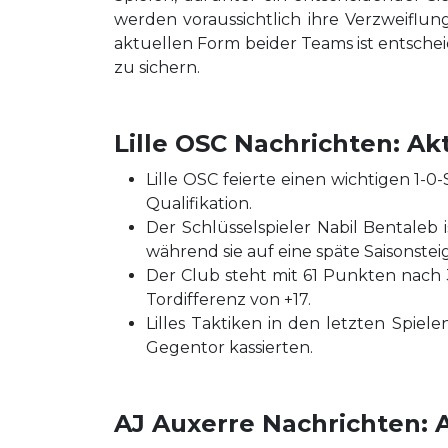
werden voraussichtlich ihre Verzweiflu
aktuellen Form beider Teams ist entsche
zu sichern.
Lille OSC Nachrichten: Ak
Lille OSC feierte einen wichtigen 1-
Qualifikation.
Der Schlüsselspieler Nabil Bentaleb
während sie auf eine späte Saisonstei
Der Club steht mit 61 Punkten nach 3
Tordifferenz von +17.
Lilles Taktiken in den letzten Spiel
Gegentor kassierten.
AJ Auxerre Nachrichten: A