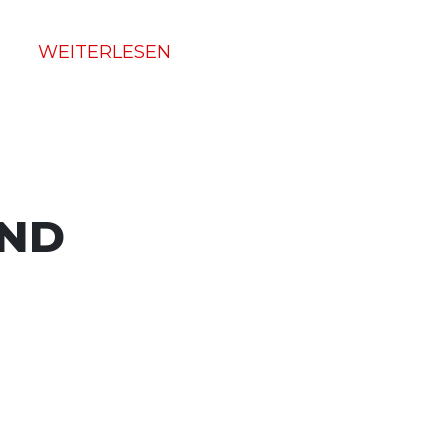
WEITERLESEN
UND