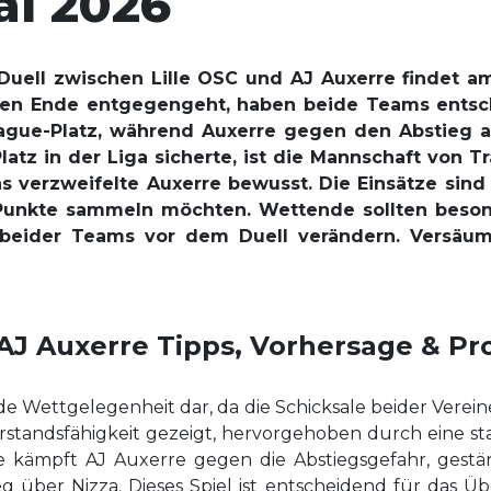
ai 2026
Duell zwischen Lille OSC und AJ Auxerre findet am
chen Ende entgegengeht, haben beide Teams entsc
ague-Platz, während Auxerre gegen den Abstieg a
latz in der Liga sicherte, ist die Mannschaft von T
s verzweifelte Auxerre bewusst. Die Einsätze sind
e Punkte sammeln möchten. Wettende sollten beso
g beider Teams vor dem Duell verändern. Versäum
vs AJ Auxerre Tipps, Vorhersage & P
de Wettgelegenheit dar, da die Schicksale beider Vereine
rstandsfähigkeit gezeigt, hervorgehoben durch eine sta
te kämpft AJ Auxerre gegen die Abstiegsgefahr, gestär
eg über Nizza. Dieses Spiel ist entscheidend für das Ü