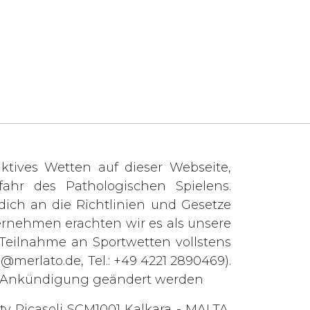
tives Wetten auf dieser Webseite,
ahr des Pathologischen Spielens.
t dich an die Richtlinien und Gesetze
ernehmen erachten wir es als unsere
e Teilnahme an Sportwetten vollstens
o@merlato.de
, Tel.: +49 4221 2890469).
ge Ankündigung geändert werden
ty Ricasoli SCM1001 Kalkara - MALTA.