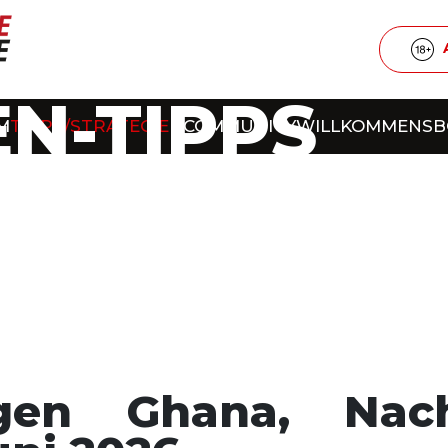
N-TIPPS
M
TIPPS/STRATEGIEN
COMMUNITY
WILLKOMMENS
gen Ghana, Nac