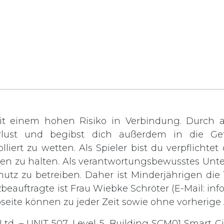
t einem hohen Risiko in Verbindung. Durch ak
rlust und begibst dich außerdem in die Gef
lliert zu wetten. Als Spieler bist du verpflichte
rden zu halten. Als verantwortungsbewusstes Unt
chutz zu betreiben. Daher ist Minderjährigen di
zbeauftragte ist Frau Wiebke Schröter (E-Mail:
inf
bseite können zu jeder Zeit sowie ohne vorheri
td. – UNIT 507, Level 5, Building SCM01 Smart Ci