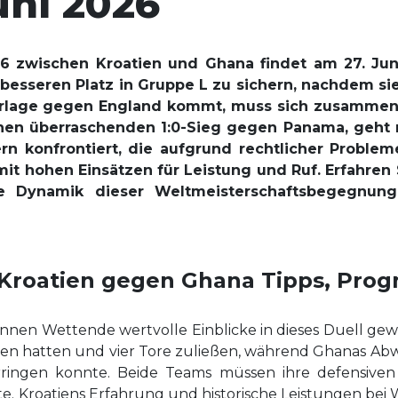
uni 2026
26 zwischen Kroatien und Ghana findet am 27. Juni
besseren Platz in Gruppe L zu sichern, nachdem sie 
rlage gegen England kommt, muss sich zusammenr
inen überraschenden 1:0-Sieg gegen Panama, geht m
n konfrontiert, die aufgrund rechtlicher Problem
 mit hohen Einsätzen für Leistung und Ruf. Erfahre
ie Dynamik dieser Weltmeisterschaftsbegegnun
 Kroatien gegen Ghana Tipps, Pro
nnen Wettende wertvolle Einblicke in dieses Duell gewi
en hatten und vier Tore zuließen, während Ghanas Abweh
ringen konnte. Beide Teams müssen ihre defensiven
. Kroatiens Erfahrung und historische Leistungen bei