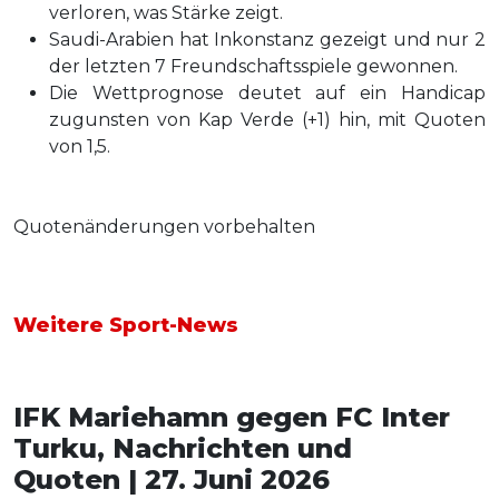
verloren, was Stärke zeigt.
Saudi-Arabien hat Inkonstanz gezeigt und nur 2
der letzten 7 Freundschaftsspiele gewonnen.
Die Wettprognose deutet auf ein Handicap
zugunsten von Kap Verde (+1) hin, mit Quoten
von 1,5.
Quotenänderungen vorbehalten
Weitere Sport-News
IFK Mariehamn gegen FC Inter
Turku, Nachrichten und
Quoten | 27. Juni 2026