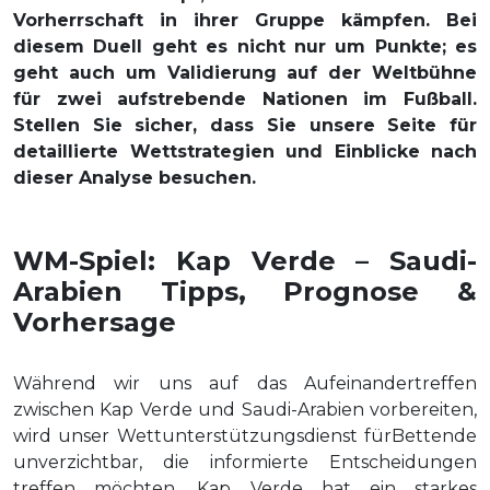
Vorherrschaft in ihrer Gruppe kämpfen. Bei
diesem Duell geht es nicht nur um Punkte; es
geht auch um Validierung auf der Weltbühne
für zwei aufstrebende Nationen im Fußball.
Stellen Sie sicher, dass Sie unsere Seite für
detaillierte Wettstrategien und Einblicke nach
dieser Analyse besuchen.
WM-Spiel: Kap Verde – Saudi-
Arabien Tipps, Prognose &
Vorhersage
Während wir uns auf das Aufeinandertreffen
zwischen Kap Verde und Saudi-Arabien vorbereiten,
wird unser Wettunterstützungsdienst fürBettende
unverzichtbar, die informierte Entscheidungen
treffen möchten. Kap Verde hat ein starkes