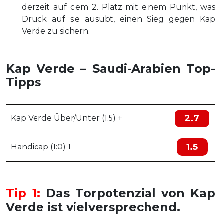
derzeit auf dem 2. Platz mit einem Punkt, was
Druck auf sie ausübt, einen Sieg gegen Kap
Verde zu sichern.
Kap Verde – Saudi-Arabien Top-
Tipps
2.7
Kap Verde Über/Unter (1.5) +
1.5
Handicap (1:0) 1
Tip 1:
Das Torpotenzial von Kap
Verde ist vielversprechend.