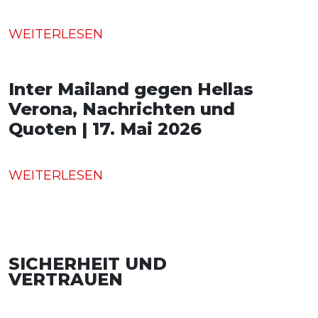
WEITERLESEN
Inter Mailand gegen Hellas
Verona, Nachrichten und
Quoten | 17. Mai 2026
WEITERLESEN
SICHERHEIT UND
VERTRAUEN