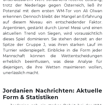
trotz der Niederlage gegen Österreich, ließ ihr
Potenzial mit dem ersten WM-Tor von Ali Olwan
erkennen. Dennoch bleibt der Mangel an Erfahrung
auf diesem Niveau ein entscheidender Faktor.
Argentinien, gestärkt durch Lionel Messi und einen
aktuellen Trend von Siegen, wird voraussichtlich
dieses Spiel dominieren. Sie stehen derzeit an der
Spitze der Gruppe J, was ihren starken Lauf im
Turnier widerspiegelt. Einblicke in die Form jeder
Mannschaft können die Wettentscheidungen
erheblich beeinflussen, was diese Analyse für
diejenigen, die ihre Wetten maximieren wollen,
unerlässlich macht.
Jordanien Nachrichten: Aktuelle
Form & Statistiken