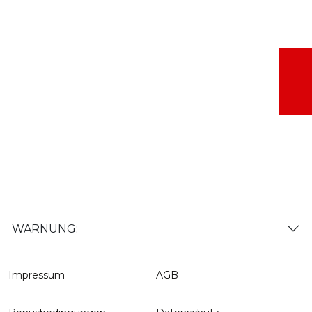
WARNUNG:
Impressum
AGB