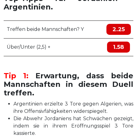
Argentinien.
2.25
Treffen beide Mannschaften? Y
1.58
Über/Unter (2,5) +
Tip 1:
Erwartung, dass beide
Mannschaften in diesem Duell
treffen.
Argentinien erzielte 3 Tore gegen Algerien, was
ihre Offensivfähigkeiten widerspiegelt.
Die Abwehr Jordaniens hat Schwächen gezeigt,
indem sie in ihrem Eröffnungsspiel 3 Tore
kassierte.