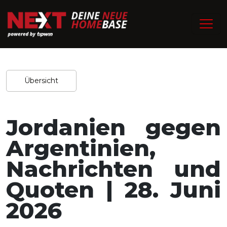
/
Home
Experten-Tipps
Redaktion / 21.06.2026
Teilen
Übersicht
Jordanien gegen
Argentinien,
Nachrichten und
Quoten | 28. Juni
2026