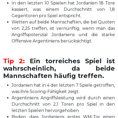
In den letzten 10 Spielen hat Jordanien 18 Tore
kassiert, was einem Durchschnitt von 1,8
Gegentoren pro Spiel entspricht.
Wetten auf beide Mannschaften, die bei Quoten
von 2,25 treffen, ist vernünftig, wenn man das
Angriffspotenzial Jordaniens und die starke
Offensive Argentiniens berücksichtigt.
Tip 2:
Ein torreiches Spiel ist
wahrscheinlich, da beide
Mannschaften häufig treffen.
Jordanien hat in 4 der letzten 7 Spiele getroffen,
was ihre Scoring-Fähigkeit zeigt.
Argentiniens Angriffsleistung wird durch einen
Durchschnitt von 2,1 Toren pro Spiel in den
letzten Spielen hervorgehoben.
Boden, dass Jordaniens erstes WM-Tor einen