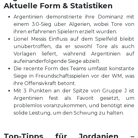
Aktuelle Form & Statistiken
Argentinien demonstrierte ihre Dominanz mit
einem 3:0-Sieg über Algerien, wobei Tore von
ihren erfahrenen Spielern erzielt wurden.
Lionel Messis Einfluss auf dem Spielfeld bleibt
unübertroffen, da er sowohl Tore als auch
Vorlagen liefert, während Argentinien auf
aufeinanderfolgende Siege abzielt.
Die recente Form des Teams umfasst konstante
Siege in Freundschaftsspielen vor der WM, was
ihre Offensivkraft betont.
Mit 3 Punkten an der Spitze von Gruppe J ist
Argentinien fest als Favorit gesetzt, um
problemlos voranzukommen, und benötigt eine
solide Leistung, um den Schwung zu halten.
Top-Tipps für Jordanien –