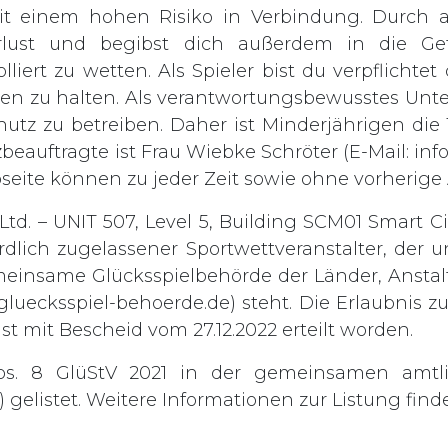
t einem hohen Risiko in Verbindung. Durch ak
rlust und begibst dich außerdem in die Gef
lliert zu wetten. Als Spieler bist du verpflichte
rden zu halten. Als verantwortungsbewusstes Unt
chutz zu betreiben. Daher ist Minderjährigen di
zbeauftragte ist Frau Wiebke Schröter (E-Mail:
inf
bseite können zu jeder Zeit sowie ohne vorheri
td. – UNIT 507, Level 5, Building SCM01 Smart Ci
rdlich zugelassener Sportwettveranstalter, der
einsame Glücksspielbehörde der Länder, Anstalt
gluecksspiel-behoerde.de
) steht. Die Erlaubnis 
st mit Bescheid vom 27.12.2022 erteilt worden.
bs. 8 GlüStV 2021 in der gemeinsamen amtl
gelistet. Weitere Informationen zur Listung finde