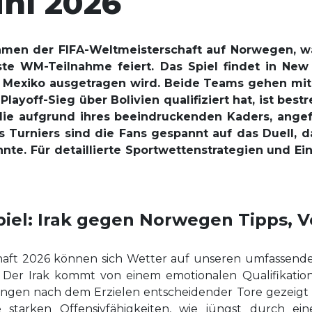
uni 2026
Rahmen der FIFA-Weltmeisterschaft auf Norwegen, wa
ste WM-Teilnahme feiert. Das Spiel findet in New 
 Mexiko ausgetragen wird. Beide Teams gehen mit v
Playoff-Sieg über Bolivien qualifiziert hat, ist bes
ie aufgrund ihres beeindruckenden Kaders, angefü
 Turniers sind die Fans gespannt auf das Duell, 
te. Für detaillierte Sportwettenstrategien und Ein
piel: Irak gegen Norwegen Tipps, 
aft 2026 können sich Wetter auf unseren umfassenden T
Der Irak kommt von einem emotionalen Qualifikation
ngen nach dem Erzielen entscheidender Tore gezeigt 
starken Offensivfähigkeiten, wie jüngst durch ei