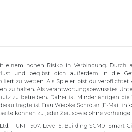
t einem hohen Risiko in Verbindung. Durch ak
rlust und begibst dich außerdem in die Gef
lliert zu wetten. Als Spieler bist du verpflichte
rden zu halten. Als verantwortungsbewusstes Unt
chutz zu betreiben. Daher ist Minderjährigen di
zbeauftragte ist Frau Wiebke Schröter (E-Mail:
inf
bseite können zu jeder Zeit sowie ohne vorheri
td. – UNIT 507, Level 5, Building SCM01 Smart Ci