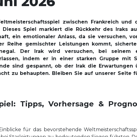
uni 2026
ltmeisterschaftsspiel zwischen Frankreich und 
. Dieses Spiel markiert die Rückkehr des Iraks 
ft, ein emotionaler Anlass, da sie versuchen, vo
iner Reihe gemischter Leistungen kommt, sicherte 
egal. Der Irak wird versuchen, bei seinem e
rlassen, indem er in einer starken Gruppe mit 
nde sind gespannt, ob der Irak die Erwartungen 
acht zu behaupten. Bleiben Sie auf unserer Seite 
spiel: Tipps, Vorhersage & Progn
Einblicke für das bevorstehende Weltmeisterschaftsspi
obei Starleistungen zu bedeutenden Siegen führten. De