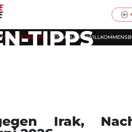
N-TIPPS
M
TIPPS/STRATEGIEN
COMMUNITY
WILLKOMMENS
gegen Irak, Nac