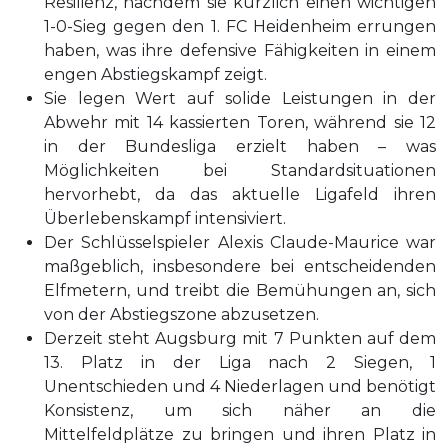
Resilienz, nachdem sie kürzlich einen wichtigen
1-0-Sieg gegen den 1. FC Heidenheim errungen
haben, was ihre defensive Fähigkeiten in einem
engen Abstiegskampf zeigt.
Sie legen Wert auf solide Leistungen in der
Abwehr mit 14 kassierten Toren, während sie 12
in der Bundesliga erzielt haben – was
Möglichkeiten bei Standardsituationen
hervorhebt, da das aktuelle Ligafeld ihren
Überlebenskampf intensiviert.
Der Schlüsselspieler Alexis Claude-Maurice war
maßgeblich, insbesondere bei entscheidenden
Elfmetern, und treibt die Bemühungen an, sich
von der Abstiegszone abzusetzen.
Derzeit steht Augsburg mit 7 Punkten auf dem
13. Platz in der Liga nach 2 Siegen, 1
Unentschieden und 4 Niederlagen und benötigt
Konsistenz, um sich näher an die
Mittelfeldplätze zu bringen und ihren Platz in