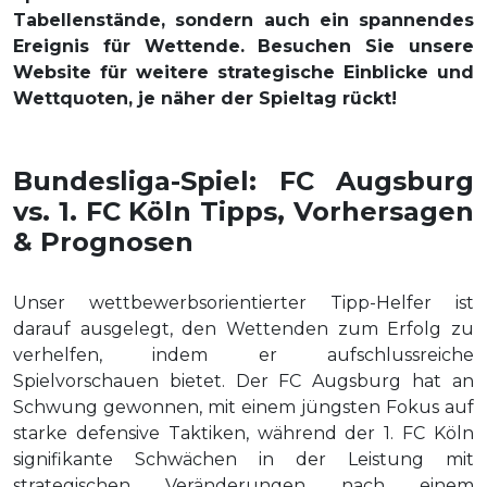
Tabellenstände, sondern auch ein spannendes
Ereignis für Wettende. Besuchen Sie unsere
Website für weitere strategische Einblicke und
Wettquoten, je näher der Spieltag rückt!
Bundesliga-Spiel: FC Augsburg
vs. 1. FC Köln Tipps, Vorhersagen
& Prognosen
Unser wettbewerbsorientierter Tipp-Helfer ist
darauf ausgelegt, den Wettenden zum Erfolg zu
verhelfen, indem er aufschlussreiche
Spielvorschauen bietet. Der FC Augsburg hat an
Schwung gewonnen, mit einem jüngsten Fokus auf
starke defensive Taktiken, während der 1. FC Köln
signifikante Schwächen in der Leistung mit
strategischen Veränderungen nach einem