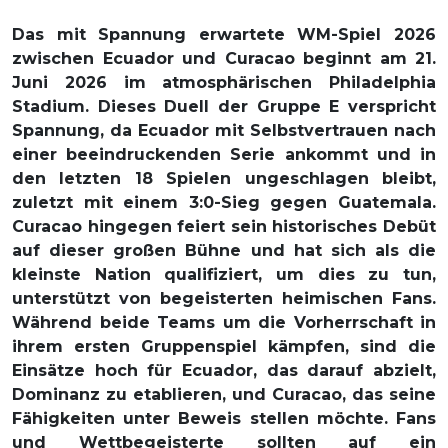
Das mit Spannung erwartete WM-Spiel 2026
zwischen Ecuador und Curacao beginnt am 21.
Juni 2026 im atmosphärischen Philadelphia
Stadium. Dieses Duell der Gruppe E verspricht
Spannung, da Ecuador mit Selbstvertrauen nach
einer beeindruckenden Serie ankommt und in
den letzten 18 Spielen ungeschlagen bleibt,
zuletzt mit einem 3:0-Sieg gegen Guatemala.
Curacao hingegen feiert sein historisches Debüt
auf dieser großen Bühne und hat sich als die
kleinste Nation qualifiziert, um dies zu tun,
unterstützt von begeisterten heimischen Fans.
Während beide Teams um die Vorherrschaft in
ihrem ersten Gruppenspiel kämpfen, sind die
Einsätze hoch für Ecuador, das darauf abzielt,
Dominanz zu etablieren, und Curacao, das seine
Fähigkeiten unter Beweis stellen möchte. Fans
und Wettbegeisterte sollten auf ein