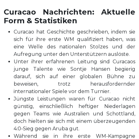
Curacao Nachrichten: Aktuelle
Form & Statistiken
Curacao hat Geschichte geschrieben, indem sie
sich für ihre erste WM qualifiziert haben, was
eine Welle des nationalen Stolzes und der
Aufregung unter den Unterstützern auslöste.
Unter ihrer erfahrenen Leitung sind Curacaos
junge Talente wie Sontje Hansen begierig
darauf, sich auf einer globalen Bühne zu
beweisen, trotz herausfordernder
internationaler Spiele vor dem Turnier.
Jüngste Leistungen waren für Curacao nicht
günstig, einschließlich heftiger Niederlagen
gegen Teams wie Australien und Schottland,
doch hielten sie sich mit einem überzeugenden
4:0-Sieg gegen Aruba gut.
Während sie in ihre erste WM-Kampagne