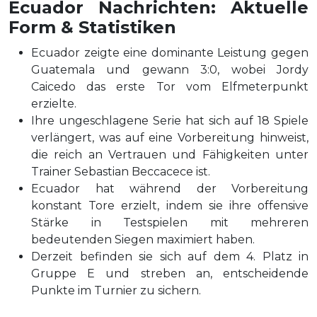
Ecuador Nachrichten: Aktuelle
Form & Statistiken
Ecuador zeigte eine dominante Leistung gegen
Guatemala und gewann 3:0, wobei Jordy
Caicedo das erste Tor vom Elfmeterpunkt
erzielte.
Ihre ungeschlagene Serie hat sich auf 18 Spiele
verlängert, was auf eine Vorbereitung hinweist,
die reich an Vertrauen und Fähigkeiten unter
Trainer Sebastian Beccacece ist.
Ecuador hat während der Vorbereitung
konstant Tore erzielt, indem sie ihre offensive
Stärke in Testspielen mit mehreren
bedeutenden Siegen maximiert haben.
Derzeit befinden sie sich auf dem 4. Platz in
Gruppe E und streben an, entscheidende
Punkte im Turnier zu sichern.