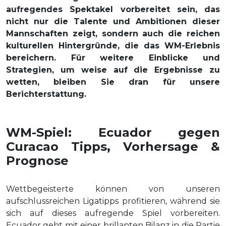
aufregendes Spektakel vorbereitet sein, das
nicht nur die Talente und Ambitionen dieser
Mannschaften zeigt, sondern auch die reichen
kulturellen Hintergründe, die das WM-Erlebnis
bereichern. Für weitere Einblicke und
Strategien, um weise auf die Ergebnisse zu
wetten, bleiben Sie dran für unsere
Berichterstattung.
WM-Spiel: Ecuador gegen
Curacao Tipps, Vorhersage &
Prognose
Wettbegeisterte können von unseren
aufschlussreichen Ligatipps profitieren, während sie
sich auf dieses aufregende Spiel vorbereiten.
Ecuador geht mit einer brillanten Bilanz in die Partie