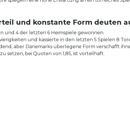
Tore spiegeln eine hohe Erwartung an ein torreiches Spie
il und konstante Form deuten auf
n und 4 der letzten 6 Heimspiele gewonnen.
rigkeiten und kassierte in den letzten 5 Spielen 8 Tore
eidend, aber Dänemarks überlegene Form verschafft ihnen
 setzen, bei Quoten von 1,85, ist vorteilhaft.