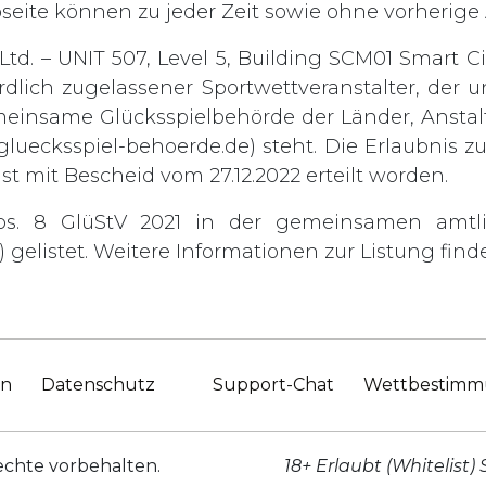
bseite können zu jeder Zeit sowie ohne vorheri
td. – UNIT 507, Level 5, Building SCM01 Smart Ci
rdlich zugelassener Sportwettveranstalter, der
einsame Glücksspielbehörde der Länder, Anstalt
gluecksspiel-behoerde.de
) steht. Die Erlaubnis 
st mit Bescheid vom 27.12.2022 erteilt worden.
bs. 8 GlüStV 2021 in der gemeinsamen amtl
gelistet. Weitere Informationen zur Listung finde
en
Datenschutz
Support-Chat
Wettbestim
echte vorbehalten.
18+ Erlaubt (Whitelist) 