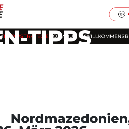
N-TIPPS
M
TIPPS/STRATEGIEN
COMMUNITY
WILLKOMMENS
 Nordmazedonien,