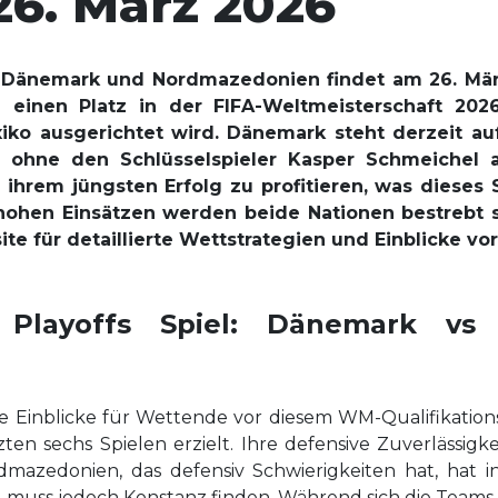
26. März 2026
 Dänemark und Nordmazedonien findet am 26. März
 einen Platz in der FIFA-Weltmeisterschaft 2
iko ausgerichtet wird. Dänemark steht derzeit a
h ohne den Schlüsselspieler Kasper Schmeichel 
ihrem jüngsten Erfolg zu profitieren, was dieses 
ohen Einsätzen werden beide Nationen bestrebt se
te für detaillierte Wettstrategien und Einblicke vo
 Playoffs Spiel: Dänemark vs
le Einblicke für Wettende vor diesem WM-Qualifikations
zten sechs Spielen erzielt. Ihre defensive Zuverlässig
dmazedonien, das defensiv Schwierigkeiten hat, hat 
n, muss jedoch Konstanz finden. Während sich die Team