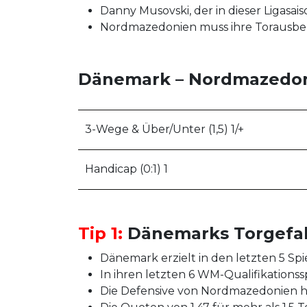
Danny Musovski, der in dieser Ligasais
Nordmazedonien muss ihre Torausbeute
Dänemark – Nordmazedon
3-Wege & Über/Unter (1,5) 1/+
Handicap (0:1) 1
Tip 1:
Dänemarks Torgefahr 
Dänemark erzielt in den letzten 5 Spi
In ihren letzten 6 WM-Qualifikationss
Die Defensive von Nordmazedonien hat