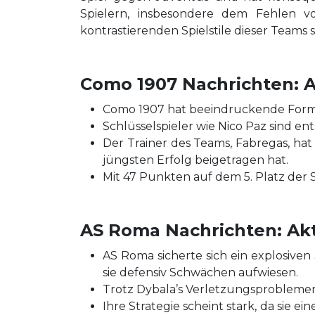
Spielern, insbesondere dem Fehlen v
kontrastierenden Spielstile dieser Teams
Como 1907 Nachrichten: A
Como 1907 hat beeindruckende Form g
Schlüsselspieler wie Nico Paz sind en
Der Trainer des Teams, Fabregas, ha
jüngsten Erfolg beigetragen hat.
Mit 47 Punkten auf dem 5. Platz der
AS Roma Nachrichten: Akt
AS Roma sicherte sich ein explosive
sie defensiv Schwächen aufwiesen.
Trotz Dybala’s Verletzungsproblemen ha
Ihre Strategie scheint stark, da sie e