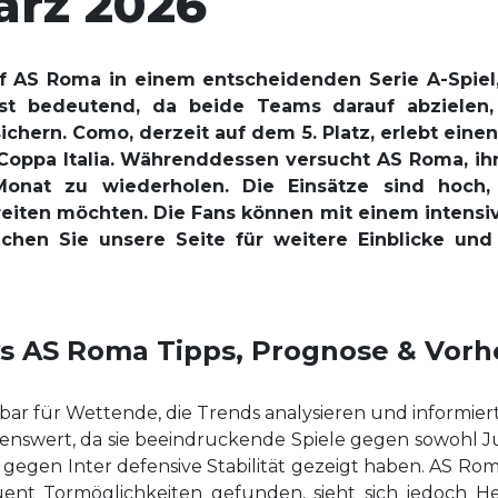
ärz 2026
uf AS Roma in einem entscheidenden Serie A-Spiel,
el ist bedeutend, da beide Teams darauf abziel
chern. Como, derzeit auf dem 5. Platz, erlebt ein
r Coppa Italia. Währenddessen versucht AS Roma, ih
n Monat zu wiederholen. Die Einsätze sind hoch
ten möchten. Die Fans können mit einem intensi
hen Sie unsere Seite für weitere Einblicke und
 vs AS Roma Tipps, Prognose & Vor
hlbar für Wettende, die Trends analysieren und inform
enswert, da sie beeindruckende Spiele gegen sowohl
 gegen Inter defensive Stabilität gezeigt haben. AS 
ent Tormöglichkeiten gefunden, sieht sich jedoch H