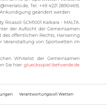
o@merlato.de
, Tel.: +49 4221 2890469).
ge Ankündigung geändert werden
ty Ricasoli SCM1001 Kalkara - MALTA.
 unter der Aufsicht der Gemeinsamen
 des öffentlichen Rechts, Hansering
zur Veranstaltung von Sportwetten im
ichen Whitelist der Gemeinsamen
n Sie hier:
gluecksspiel-behoerde.de
mungen
Verantwortungsvoll Wetten