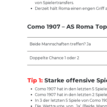
von Spielertransfers.
Derzeit hält Roma einen engen Griff a
Como 1907 – AS Roma Top
Beide Mannschaften treffen? Ja
Doppelte Chance 1 oder 2
Tip 1:
Starke offensive Spi
Como 1907 hat in den letzten 5 Spielen
Como 1907 hat in den letzten 2 Spiele
In 3 der letzten 5 Spiele von Como 19
Die Wettquote von ‚Ja‘ (Beide Manns