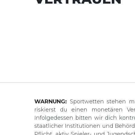
WARNUNG:
Sportwetten stehen mi
riskierst du einen monetären Ve
Infolgedessen bitten wir dich kontro
staatlicher Institutionen und Behö
Pflicht, aktiv Spieler- und Jugends