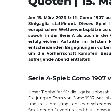
Quoten | 15. M
Am 15. März 2026 trifft Como 1907 a
Sinigaglia stattfindet. Dieses Spi
europäischen Wettbewerbsplätze zu si
sowohl in der Serie A als auch in de
erfolgreichen Auftritte im letzte
entscheidenden Begegnungen vorberei
um die Vorherrschaft kämpfen. Besuc
aufregende Abend entfaltet!
Serie A-Spiel: Como 1907
Unser Tipphelfer für die Liga ist unbeza
Die jüngste Form von Como 1907 war lob
und trotz ihres jüngsten Unentschiedens
Spiel gegen Juventus und hat konsequ