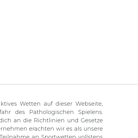
tives Wetten auf dieser Webseite,
ahr des Pathologischen Spielens.
t dich an die Richtlinien und Gesetze
ernehmen erachten wir es als unsere
e Teilnahme an Sportwetten vollstens