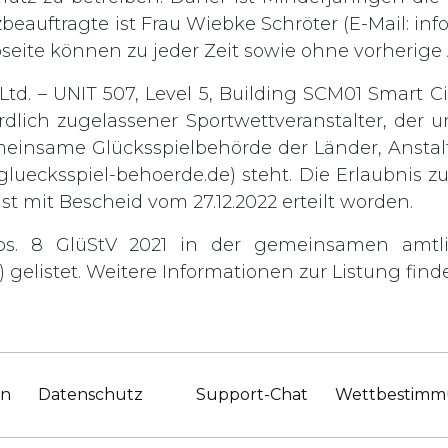
zbeauftragte ist Frau Wiebke Schröter (E-Mail:
inf
bseite können zu jeder Zeit sowie ohne vorheri
td. – UNIT 507, Level 5, Building SCM01 Smart Ci
rdlich zugelassener Sportwettveranstalter, der
einsame Glücksspielbehörde der Länder, Anstalt
gluecksspiel-behoerde.de
) steht. Die Erlaubnis 
st mit Bescheid vom 27.12.2022 erteilt worden.
bs. 8 GlüStV 2021 in der gemeinsamen amtl
gelistet. Weitere Informationen zur Listung finde
en
Datenschutz
Support-Chat
Wettbestim