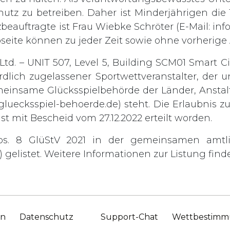
chutz zu betreiben. Daher ist Minderjährigen di
zbeauftragte ist Frau Wiebke Schröter (E-Mail:
inf
bseite können zu jeder Zeit sowie ohne vorheri
td. – UNIT 507, Level 5, Building SCM01 Smart Ci
rdlich zugelassener Sportwettveranstalter, der
einsame Glücksspielbehörde der Länder, Anstalt
gluecksspiel-behoerde.de
) steht. Die Erlaubnis 
st mit Bescheid vom 27.12.2022 erteilt worden.
bs. 8 GlüStV 2021 in der gemeinsamen amtl
gelistet. Weitere Informationen zur Listung finde
en
Datenschutz
Support-Chat
Wettbestim