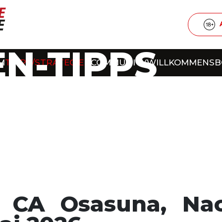
N-TIPPS
M
TIPPS/STRATEGIEN
COMMUNITY
WILLKOMMENS
s CA Osasuna, Nac