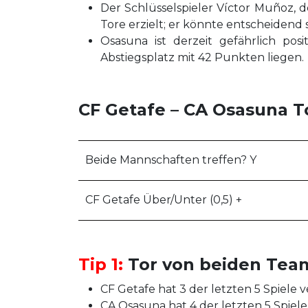
Der Schlüsselspieler Víctor Muñoz, d
Tore erzielt; er könnte entscheidend sei
Osasuna ist derzeit gefährlich po
Abstiegsplatz mit 42 Punkten liegen.
CF Getafe – CA Osasuna T
Beide Mannschaften treffen? Y
CF Getafe Über/Unter (0,5) +
Tip 1:
Tor von beiden Tea
CF Getafe hat 3 der letzten 5 Spiele v
CA Osasuna hat 4 der letzten 5 Spiel