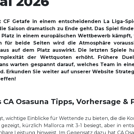
ai 2026
t CF Getafe in einem entscheidenden La Liga-Spi
e Saison dramatisch zu Ende geht. Das Spiel finde
n Platz in einem europäischen Wettbewerb kämpft
 für beide Seiten wird die Atmosphäre voraussic
eaus auf dem Platz auswirkt. Die letzten Spiele 
mplexität der Wettquoten erhöht. Frühere Duel
ans warten gespannt darauf, welches Team in eine
d. Erkunden Sie weiter auf unserer Website Strateg
effen!
vs CA Osasuna Tipps, Vorhersage &
gt, wichtige Einblicke für Wettende zu bieten, die die K
ezeigt, kürzlich Mallorca mit 3-1 besiegt, aber in ent
nbare Leistung hinweist. Im Gegensatz dazu hat CA Os