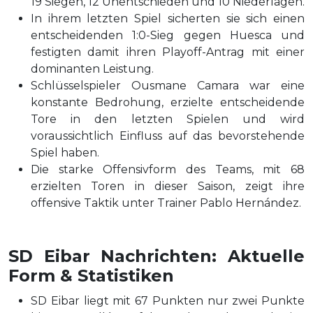
19 Siegen, 12 Unentschieden und 10 Niederlagen.
In ihrem letzten Spiel sicherten sie sich einen
entscheidenden 1:0-Sieg gegen Huesca und
festigten damit ihren Playoff-Antrag mit einer
dominanten Leistung.
Schlüsselspieler Ousmane Camara war eine
konstante Bedrohung, erzielte entscheidende
Tore in den letzten Spielen und wird
voraussichtlich Einfluss auf das bevorstehende
Spiel haben.
Die starke Offensivform des Teams, mit 68
erzielten Toren in dieser Saison, zeigt ihre
offensive Taktik unter Trainer Pablo Hernández.
SD Eibar Nachrichten: Aktuelle
Form & Statistiken
SD Eibar liegt mit 67 Punkten nur zwei Punkte