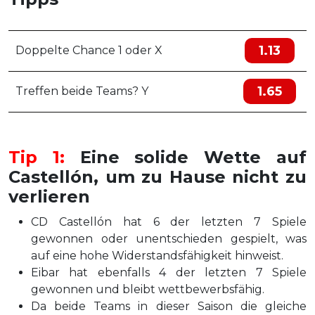
1.13
Doppelte Chance 1 oder X
1.65
Treffen beide Teams? Y
Tip 1:
Eine solide Wette auf
Castellón, um zu Hause nicht zu
verlieren
CD Castellón hat 6 der letzten 7 Spiele
gewonnen oder unentschieden gespielt, was
auf eine hohe Widerstandsfähigkeit hinweist.
Eibar hat ebenfalls 4 der letzten 7 Spiele
gewonnen und bleibt wettbewerbsfähig.
Da beide Teams in dieser Saison die gleiche