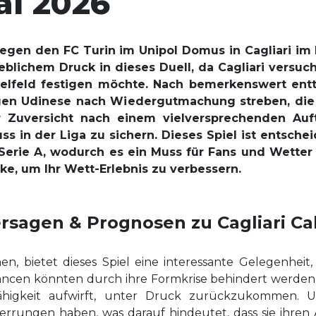
ai 2026
 gegen den FC Turin im Unipol Domus in Cagliari i
eblichem Druck in dieses Duell, da Cagliari versu
telfeld festigen möchte. Nach bemerkenswert ent
gen Udinese nach Wiedergutmachung streben, die i
Zuversicht nach einem vielversprechenden Auft
ss in der Liga zu sichern. Dieses Spiel ist entsch
 Serie A, wodurch es ein Muss für Fans und Wetter 
cke, um Ihr Wett-Erlebnis zu verbessern.
ersagen & Prognosen zu Cagliari Cal
n, bietet dieses Spiel eine interessante Gelegenheit, 
 Chancen könnten durch ihre Formkrise behindert werden,
Fähigkeit aufwirft, unter Druck zurückzukommen. U
errungen haben, was darauf hindeutet, dass sie ihren 