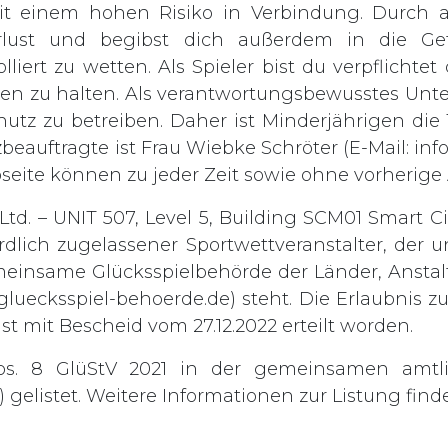
t einem hohen Risiko in Verbindung. Durch ak
rlust und begibst dich außerdem in die Gef
lliert zu wetten. Als Spieler bist du verpflichte
rden zu halten. Als verantwortungsbewusstes Unt
chutz zu betreiben. Daher ist Minderjährigen di
zbeauftragte ist Frau Wiebke Schröter (E-Mail:
inf
bseite können zu jeder Zeit sowie ohne vorheri
td. – UNIT 507, Level 5, Building SCM01 Smart Ci
rdlich zugelassener Sportwettveranstalter, der
einsame Glücksspielbehörde der Länder, Anstalt
gluecksspiel-behoerde.de
) steht. Die Erlaubnis 
st mit Bescheid vom 27.12.2022 erteilt worden.
bs. 8 GlüStV 2021 in der gemeinsamen amtl
gelistet. Weitere Informationen zur Listung finde