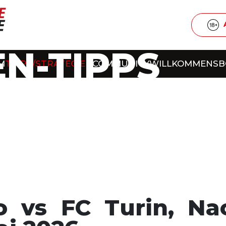
N-TIPPS
M
TIPPS/STRATEGIEN
COMMUNITY
WILLKOMMENS
io vs FC Turin, N