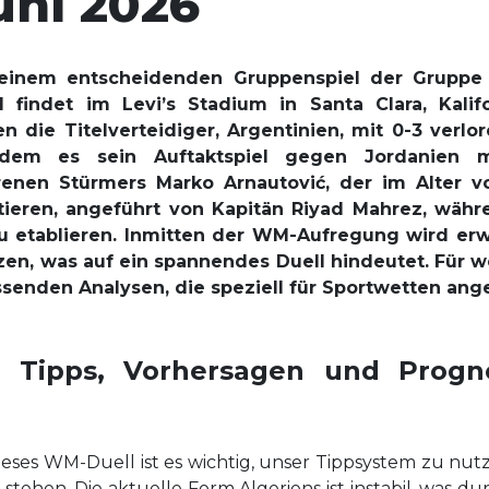
uni 2026
 einem entscheidenden Gruppenspiel der Gruppe
 findet im Levi’s Stadium in Santa Clara, Kalif
 die Titelverteidiger, Argentinien, mit 0-3 verlo
hdem es sein Auftaktspiel gegen Jordanien
renen Stürmers Marko Arnautović, der im Alter v
litieren, angeführt von Kapitän Riyad Mahrez, währe
zu etablieren. Inmitten der WM-Aufregung wird erw
n, was auf ein spannendes Duell hindeutet. Für we
senden Analysen, die speziell für Sportwetten ange
el: Tipps, Vorhersagen und Prog
ieses WM-Duell ist es wichtig, unser Tippsystem zu nut
stehen. Die aktuelle Form Algeriens ist instabil, was 