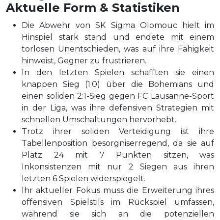
Aktuelle Form & Statistiken
Die Abwehr von SK Sigma Olomouc hielt im
Hinspiel stark stand und endete mit einem
torlosen Unentschieden, was auf ihre Fähigkeit
hinweist, Gegner zu frustrieren.
In den letzten Spielen schafften sie einen
knappen Sieg (1:0) über die Bohemians und
einen soliden 2:1-Sieg gegen FC Lausanne-Sport
in der Liga, was ihre defensiven Strategien mit
schnellen Umschaltungen hervorhebt.
Trotz ihrer soliden Verteidigung ist ihre
Tabellenposition besorgniserregend, da sie auf
Platz 24 mit 7 Punkten sitzen, was
Inkonsistenzen mit nur 2 Siegen aus ihren
letzten 6 Spielen widerspiegelt.
Ihr aktueller Fokus muss die Erweiterung ihres
offensiven Spielstils im Rückspiel umfassen,
während sie sich an die potenziellen