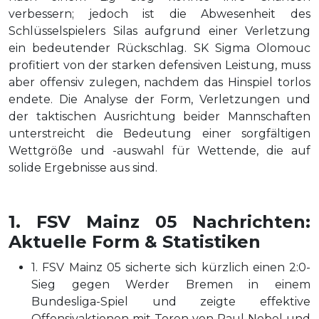
verbessern; jedoch ist die Abwesenheit des
Schlüsselspielers Silas aufgrund einer Verletzung
ein bedeutender Rückschlag. SK Sigma Olomouc
profitiert von der starken defensiven Leistung, muss
aber offensiv zulegen, nachdem das Hinspiel torlos
endete. Die Analyse der Form, Verletzungen und
der taktischen Ausrichtung beider Mannschaften
unterstreicht die Bedeutung einer sorgfältigen
Wettgröße und -auswahl für Wettende, die auf
solide Ergebnisse aus sind.
1. FSV Mainz 05 Nachrichten:
Aktuelle Form & Statistiken
1. FSV Mainz 05 sicherte sich kürzlich einen 2:0-
Sieg gegen Werder Bremen in einem
Bundesliga-Spiel und zeigte effektive
Offensivaktionen mit Toren von Paul Nebel und