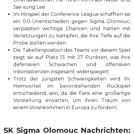
Jae-sung Lee.
Im Hinspiel der Conference League schafften sie
ein 0:0-Unentschieden gegen Sigma Olomouc,
verpassten wichtige Chancen und hatten mit
Verletzungen zu kämpfen, die ihre Tiefe auf die
Probe stellen werden.
Die Tabellenposition des Teams vor diesem Spiel
zeigt sie auf Platz 13 mit 27 Punkten, was ihre
defensiven Schwächen und offensiven
Inkonsistenzen insgesamt widerspiegelt.
Trotz der jüngsten Schwierigkeiten wird ihr
Heimvorteil im bevorstehenden Rückspiel
entscheidend sein, da die Fans eine großartige
Vorstellung erwarten, um ihren Traum von
einem Vorankommen in Europa zu fördern.
SK Sigma Olomouc Nachrichten: