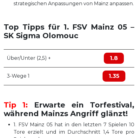
strategischen Anpassungen von Mainz anpassen.
Top Tipps für 1. FSV Mainz 05 –
SK Sigma Olomouc
1.8
Über/Unter (2,5) +
1.35
3-Wege 1
Tip 1:
Erwarte ein Torfestival,
während Mainzs Angriff glänzt!
1. FSV Mainz 05 hat in den letzten 7 Spielen 10
Tore erzielt und im Durchschnitt 1,4 Tore pro