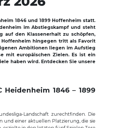
rz 2026
nheim 1846 und 1899 Hoffenheim statt.
eidenheim im Abstiegskampf und steht
g auf den Klassenerhalt zu schöpfen,
offenheim hingegen tritt als Favorit
 eigenen Ambitionen liegen im Aufstieg
e mit europäischen Zielen. Es ist ein
iele haben wird. Entdecken Sie unsere
FC Heidenheim 1846 – 1899
undesliga-Landschaft zurechtfinden. Die
 und einer aktuellen Platzierung, die sie
erzielte in den letzten fünf Spielen Tore