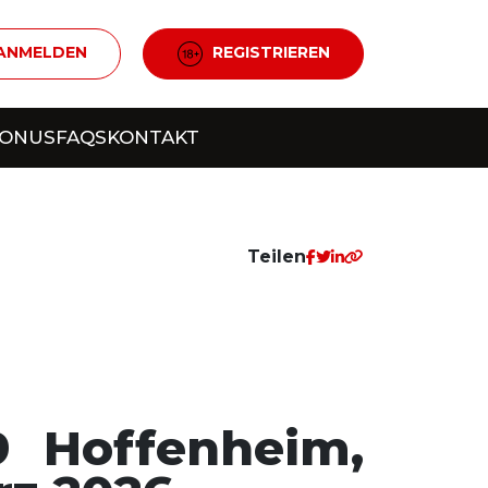
ANMELDEN
REGISTRIEREN
BONUS
FAQS
KONTAKT
Teilen
9 Hoffenheim,