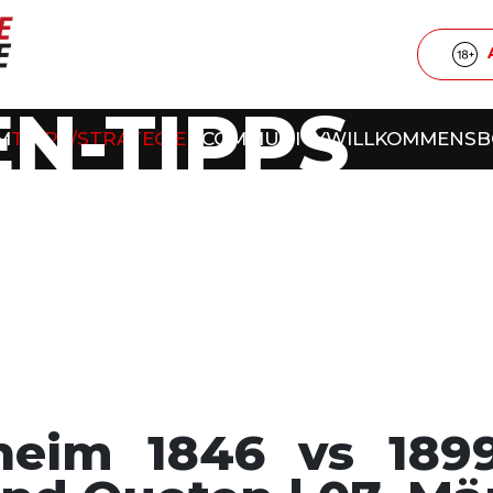
N-TIPPS
M
TIPPS/STRATEGIEN
COMMUNITY
WILLKOMMENS
heim 1846 vs 189