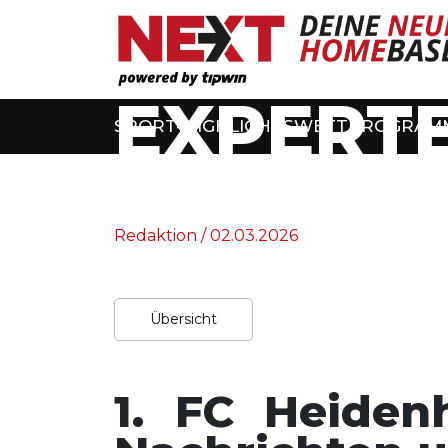
EXPERTE
SPORT-HIGHLIGHTS
WETTPROGRAM
Home
/
Experten-Tipps
Redaktion / 02.03.2026
Übersicht
1. FC Heiden