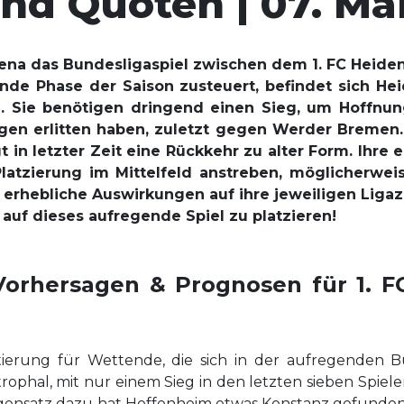
nd Quoten | 07. Mä
Arena das Bundesligaspiel zwischen dem 1. FC Heide
nde Phase der Saison zusteuert, befindet sich H
 Sie benötigen dringend einen Sieg, um Hoffnun
en erlitten haben, zuletzt gegen Werder Bremen. H
 in letzter Zeit eine Rückkehr zu alter Form. Ihre
Platzierung im Mittelfeld anstreben, möglicherweis
 erhebliche Auswirkungen auf ihre jeweiligen Ligaz
 auf dieses aufregende Spiel zu platzieren!
 Vorhersagen & Prognosen für 1. 
ntierung für Wettende, die sich in der aufregenden B
phal, mit nur einem Sieg in den letzten sieben Spielen
egensatz dazu hat Hoffenheim etwas Konstanz gefunden, 