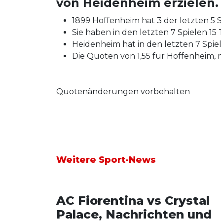
von Heidenheim erzielen.
1899 Hoffenheim hat 3 der letzten 5
Sie haben in den letzten 7 Spielen 15 
Heidenheim hat in den letzten 7 Spi
Die Quoten von 1,55 für Hoffenheim, m
Quotenänderungen vorbehalten
Weitere Sport-News
AC Fiorentina vs Crystal
Palace, Nachrichten und