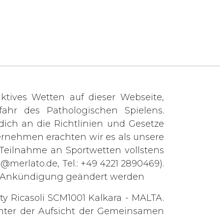
tives Wetten auf dieser Webseite,
ahr des Pathologischen Spielens.
t dich an die Richtlinien und Gesetze
ernehmen erachten wir es als unsere
e Teilnahme an Sportwetten vollstens
o@merlato.de
, Tel.: +49 4221 2890469).
ge Ankündigung geändert werden
ty Ricasoli SCM1001 Kalkara - MALTA.
 unter der Aufsicht der Gemeinsamen